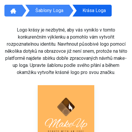
Šablony Loga
Krása Loga
Logo krásy je nezbytné, aby vás vyniklo v tomto
konkurenčním výklenku a pomohlo vám vytvořit
rozpoznatelnou identitu. Navrhnout působivé logo pomocí
několika dotyků na obrazovce již není snem, protože na této
platformě najdete sbírku dobře zpracovaných návrhů make-
up loga. Upravte šablonu podle svého přání a během
okamžiku vytvořte krásné logo pro svou značku.