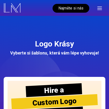
Najměte si nás
Logo Krásy
Vyberte si šablonu, která vám lépe vyhovuje!
Hire a
Custom Logo