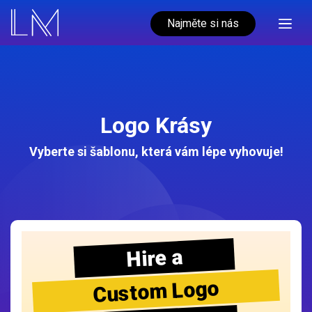
Najměte si nás
Logo Krásy
Vyberte si šablonu, která vám lépe vyhovuje!
Hire a
Custom Logo