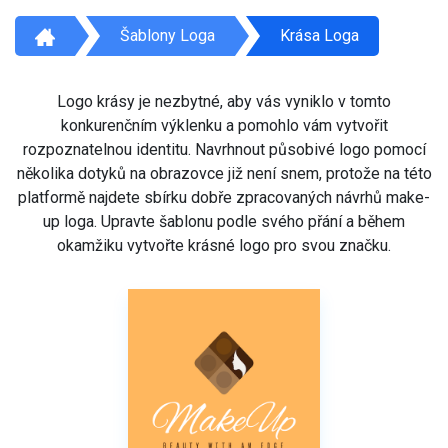
Šablony Loga
Krása Loga
Logo krásy je nezbytné, aby vás vyniklo v tomto
konkurenčním výklenku a pomohlo vám vytvořit
rozpoznatelnou identitu. Navrhnout působivé logo pomocí
několika dotyků na obrazovce již není snem, protože na této
platformě najdete sbírku dobře zpracovaných návrhů make-
up loga. Upravte šablonu podle svého přání a během
okamžiku vytvořte krásné logo pro svou značku.