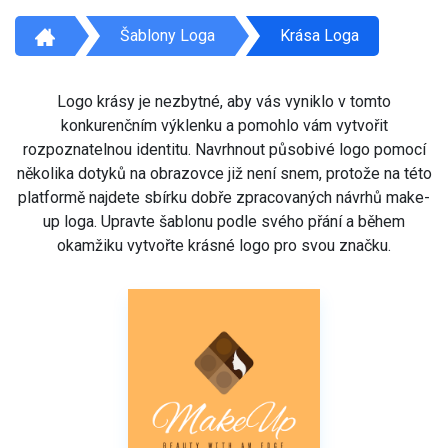
Šablony Loga
Krása Loga
Logo krásy je nezbytné, aby vás vyniklo v tomto
konkurenčním výklenku a pomohlo vám vytvořit
rozpoznatelnou identitu. Navrhnout působivé logo pomocí
několika dotyků na obrazovce již není snem, protože na této
platformě najdete sbírku dobře zpracovaných návrhů make-
up loga. Upravte šablonu podle svého přání a během
okamžiku vytvořte krásné logo pro svou značku.