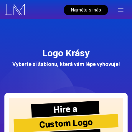
Najměte si nás
Logo Krásy
Vyberte si šablonu, která vám lépe vyhovuje!
Hire a
Custom Logo