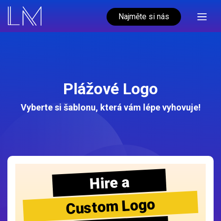
Najměte si nás
Plážové Logo
Vyberte si šablonu, která vám lépe vyhovuje!
Hire a
Custom Logo