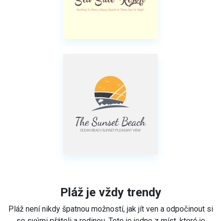
Pláž je vždy trendy
Pláž není nikdy špatnou možností, jak jít ven a odpočinout si
se svými přáteli a rodinou. Toto je jedno z míst, které je