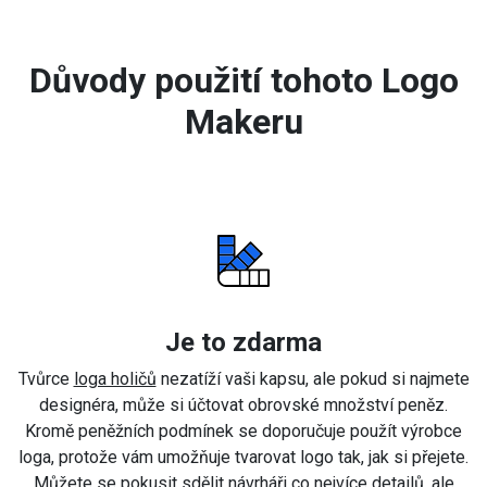
Důvody použití tohoto Logo
Makeru
Je to zdarma
Tvůrce
loga holičů
nezatíží vaši kapsu, ale pokud si najmete
designéra, může si účtovat obrovské množství peněz.
Kromě peněžních podmínek se doporučuje použít výrobce
loga, protože vám umožňuje tvarovat logo tak, jak si přejete.
Můžete se pokusit sdělit návrháři co nejvíce detailů, ale