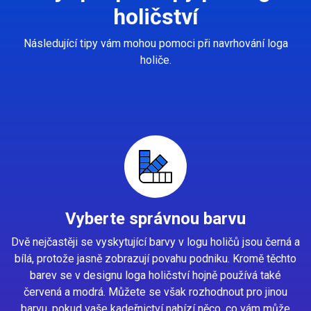
holičství
Následující tipy vám mohou pomoci při navrhování loga
holiče.
Vyberte správnou barvu
Dvě nejčastěji se vyskytující barvy v logu holičů jsou černá a
bílá, protože jasně zobrazují povahu podniku. Kromě těchto
barev se v designu loga holičství hojně používá také
červená a modrá. Můžete se však rozhodnout pro jinou
barvu, pokud vaše kadeřnictví nabízí něco, co vám může