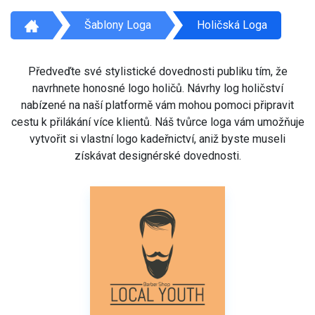
Šablony Loga
Holičská Loga
Předveďte své stylistické dovednosti publiku tím, že
navrhnete honosné logo holičů. Návrhy log holičství
nabízené na naší platformě vám mohou pomoci připravit
cestu k přilákání více klientů. Náš tvůrce loga vám umožňuje
vytvořit si vlastní logo kadeřnictví, aniž byste museli
získávat designérské dovednosti.