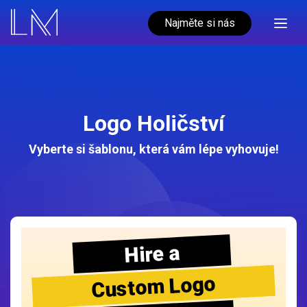
Najměte si nás
Logo Holičství
Vyberte si šablonu, která vám lépe vyhovuje!
Hire a
Custom Logo