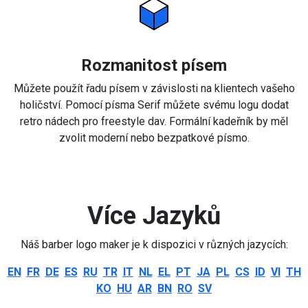
Rozmanitost písem
Můžete použít řadu písem v závislosti na klientech vašeho
holičství. Pomocí písma Serif můžete svému logu dodat
retro nádech pro freestyle dav. Formální kadeřník by měl
zvolit moderní nebo bezpatkové písmo.
Více Jazyků
Náš barber logo maker je k dispozici v různých jazycích:
EN
FR
DE
ES
RU
TR
IT
NL
EL
PT
JA
PL
CS
ID
VI
TH
KO
HU
AR
BN
RO
SV