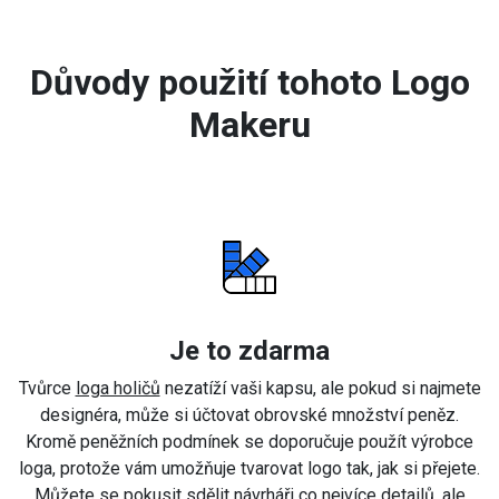
Důvody použití tohoto Logo
Makeru
Je to zdarma
Tvůrce
loga holičů
nezatíží vaši kapsu, ale pokud si najmete
designéra, může si účtovat obrovské množství peněz.
Kromě peněžních podmínek se doporučuje použít výrobce
loga, protože vám umožňuje tvarovat logo tak, jak si přejete.
Můžete se pokusit sdělit návrháři co nejvíce detailů, ale