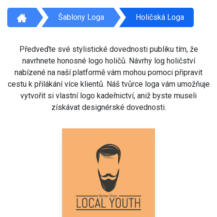
Šablony Loga
Holičská Loga
Předveďte své stylistické dovednosti publiku tím, že
navrhnete honosné logo holičů. Návrhy log holičství
nabízené na naší platformě vám mohou pomoci připravit
cestu k přilákání více klientů. Náš tvůrce loga vám umožňuje
vytvořit si vlastní logo kadeřnictví, aniž byste museli
získávat designérské dovednosti.