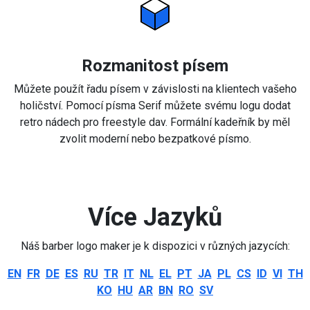
Rozmanitost písem
Můžete použít řadu písem v závislosti na klientech vašeho
holičství. Pomocí písma Serif můžete svému logu dodat
retro nádech pro freestyle dav. Formální kadeřník by měl
zvolit moderní nebo bezpatkové písmo.
Více Jazyků
Náš barber logo maker je k dispozici v různých jazycích:
EN
FR
DE
ES
RU
TR
IT
NL
EL
PT
JA
PL
CS
ID
VI
TH
KO
HU
AR
BN
RO
SV