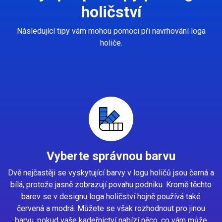
holičství
Následující tipy vám mohou pomoci při navrhování loga
holiče.
Vyberte správnou barvu
Dvě nejčastěji se vyskytující barvy v logu holičů jsou černá a
bílá, protože jasně zobrazují povahu podniku. Kromě těchto
barev se v designu loga holičství hojně používá také
červená a modrá. Můžete se však rozhodnout pro jinou
barvu, pokud vaše kadeřnictví nabízí něco, co vám může