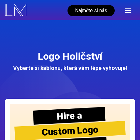
Najměte si nás
Logo Holičství
Vyberte si šablonu, která vám lépe vyhovuje!
Hire a
Custom Logo