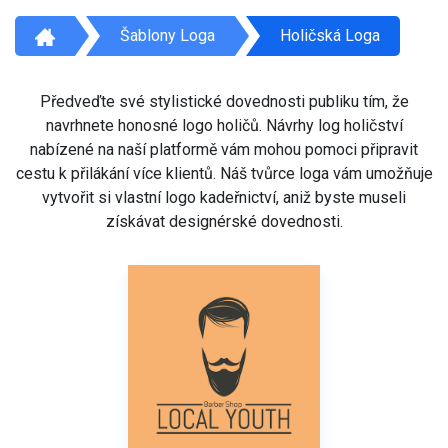
Šablony Loga
Holičská Loga
Předveďte své stylistické dovednosti publiku tím, že
navrhnete honosné logo holičů. Návrhy log holičství
nabízené na naší platformě vám mohou pomoci připravit
cestu k přilákání více klientů. Náš tvůrce loga vám umožňuje
vytvořit si vlastní logo kadeřnictví, aniž byste museli
získávat designérské dovednosti.