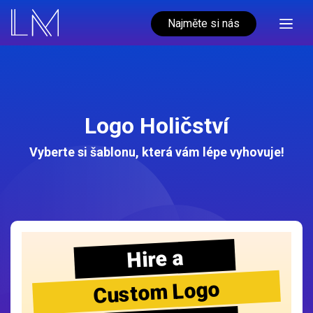
Najměte si nás
Logo Holičství
Vyberte si šablonu, která vám lépe vyhovuje!
Hire a
Custom Logo