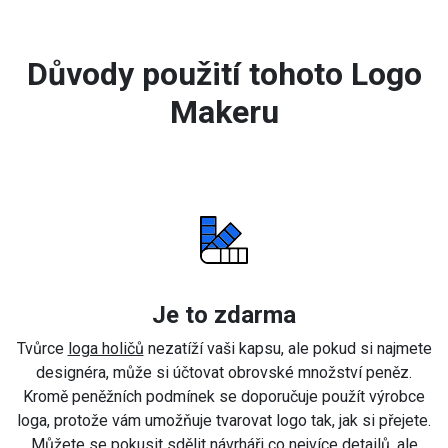
Důvody použití tohoto Logo
Makeru
Je to zdarma
Tvůrce
loga holičů
nezatíží vaši kapsu, ale pokud si najmete
designéra, může si účtovat obrovské množství peněz.
Kromě peněžních podmínek se doporučuje použít výrobce
loga, protože vám umožňuje tvarovat logo tak, jak si přejete.
Můžete se pokusit sdělit návrháři co nejvíce detailů, ale