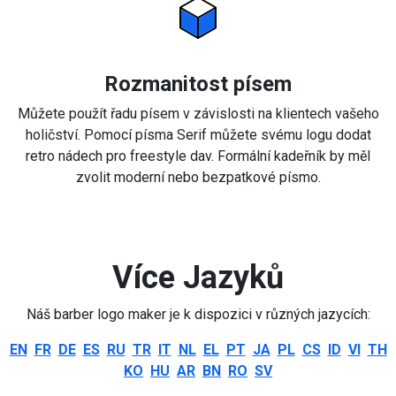
Rozmanitost písem
Můžete použít řadu písem v závislosti na klientech vašeho
holičství. Pomocí písma Serif můžete svému logu dodat
retro nádech pro freestyle dav. Formální kadeřník by měl
zvolit moderní nebo bezpatkové písmo.
Více Jazyků
Náš barber logo maker je k dispozici v různých jazycích:
EN
FR
DE
ES
RU
TR
IT
NL
EL
PT
JA
PL
CS
ID
VI
TH
KO
HU
AR
BN
RO
SV