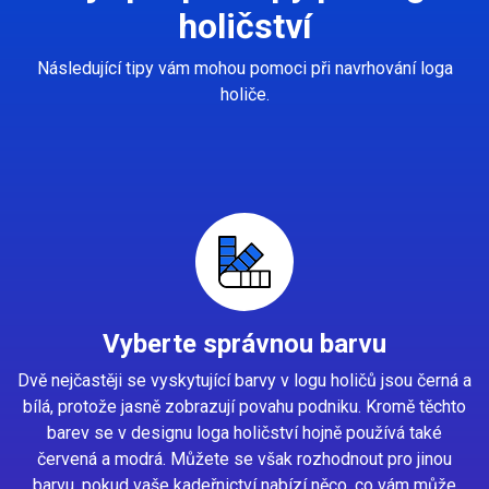
holičství
Následující tipy vám mohou pomoci při navrhování loga
holiče.
Vyberte správnou barvu
Dvě nejčastěji se vyskytující barvy v logu holičů jsou černá a
bílá, protože jasně zobrazují povahu podniku. Kromě těchto
barev se v designu loga holičství hojně používá také
červená a modrá. Můžete se však rozhodnout pro jinou
barvu, pokud vaše kadeřnictví nabízí něco, co vám může