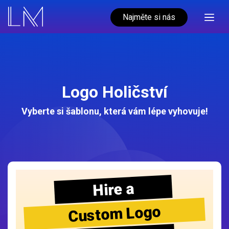
Najměte si nás
Logo Holičství
Vyberte si šablonu, která vám lépe vyhovuje!
Hire a
Custom Logo