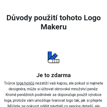
Důvody použití tohoto Logo
Makeru
Je to zdarma
Tvůrce
loga holičů
nezatíží vaši kapsu, ale pokud si najmete
designéra, může si účtovat obrovské množství peněz.
Kromě peněžních podmínek se doporučuje použít výrobce
loga, protože vám umožňuje tvarovat logo tak, jak si přejete.
Můžete se pokusit sdělit návrháři co nejvíce detailů, ale