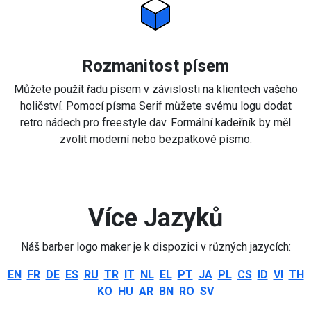
Rozmanitost písem
Můžete použít řadu písem v závislosti na klientech vašeho
holičství. Pomocí písma Serif můžete svému logu dodat
retro nádech pro freestyle dav. Formální kadeřník by měl
zvolit moderní nebo bezpatkové písmo.
Více Jazyků
Náš barber logo maker je k dispozici v různých jazycích:
EN
FR
DE
ES
RU
TR
IT
NL
EL
PT
JA
PL
CS
ID
VI
TH
KO
HU
AR
BN
RO
SV