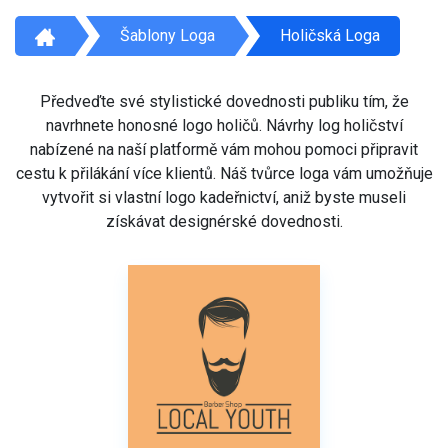
Šablony Loga
Holičská Loga
Předveďte své stylistické dovednosti publiku tím, že
navrhnete honosné logo holičů. Návrhy log holičství
nabízené na naší platformě vám mohou pomoci připravit
cestu k přilákání více klientů. Náš tvůrce loga vám umožňuje
vytvořit si vlastní logo kadeřnictví, aniž byste museli
získávat designérské dovednosti.