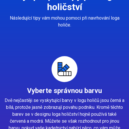
holičství
Následující tipy vám mohou pomoci při navrhování loga
holiče.
Vyberte správnou barvu
Dvě nejčastěji se vyskytující barvy v logu holičů jsou černá a
bílá, protože jasně zobrazují povahu podniku. Kromě těchto
barev se v designu loga holičství hojně používá také
červená a modrá. Můžete se však rozhodnout pro jinou
barvu, pokud vaše kadeřnictví nabízí něco, co vám může