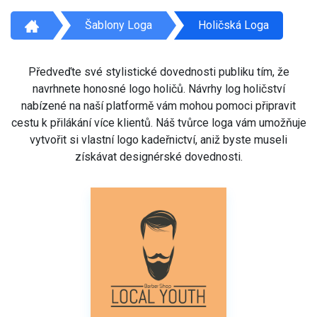
Šablony Loga
Holičská Loga
Předveďte své stylistické dovednosti publiku tím, že
navrhnete honosné logo holičů. Návrhy log holičství
nabízené na naší platformě vám mohou pomoci připravit
cestu k přilákání více klientů. Náš tvůrce loga vám umožňuje
vytvořit si vlastní logo kadeřnictví, aniž byste museli
získávat designérské dovednosti.