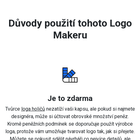
Důvody použití tohoto Logo
Makeru
Je to zdarma
Tvůrce
loga holičů
nezatíží vaši kapsu, ale pokud si najmete
designéra, může si účtovat obrovské množství peněz.
Kromě peněžních podmínek se doporučuje použít výrobce
loga, protože vám umožňuje tvarovat logo tak, jak si přejete.
Můžete se pokusit sdělit návrháři co nejvíce detailů, ale