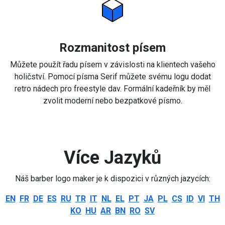
Rozmanitost písem
Můžete použít řadu písem v závislosti na klientech vašeho
holičství. Pomocí písma Serif můžete svému logu dodat
retro nádech pro freestyle dav. Formální kadeřník by měl
zvolit moderní nebo bezpatkové písmo.
Více Jazyků
Náš barber logo maker je k dispozici v různých jazycích:
EN
FR
DE
ES
RU
TR
IT
NL
EL
PT
JA
PL
CS
ID
VI
TH
KO
HU
AR
BN
RO
SV