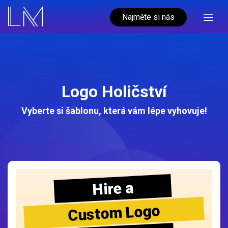
Najměte si nás
Logo Holičství
Vyberte si šablonu, která vám lépe vyhovuje!
Hire a
Custom Logo