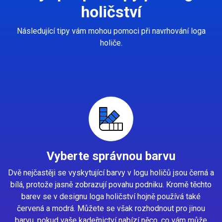
holičství
Následující tipy vám mohou pomoci při navrhování loga
holiče.
Vyberte správnou barvu
Dvě nejčastěji se vyskytující barvy v logu holičů jsou černá a
bílá, protože jasně zobrazují povahu podniku. Kromě těchto
barev se v designu loga holičství hojně používá také
červená a modrá. Můžete se však rozhodnout pro jinou
barvu, pokud vaše kadeřnictví nabízí něco, co vám může