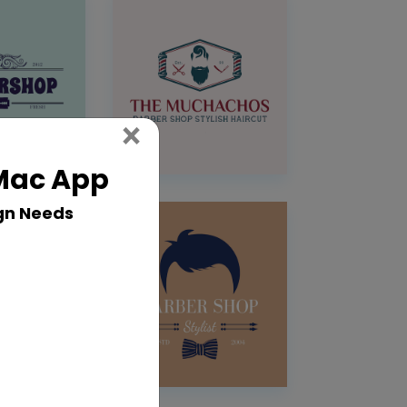
Close
×
 Mac App
gn Needs