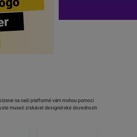
ogo
er
nabízené na naší platformě vám mohou pomoci
ž byste museli získávat designérské dovednosti.