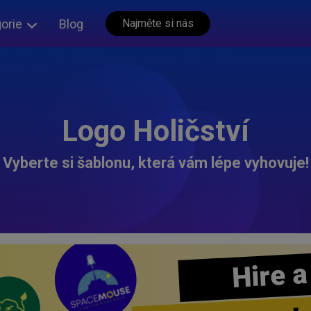
orie
Blog
Najměte si nás
Logo Holičství
Vyberte si šablonu, která vám lépe vyhovuje!
Hire a