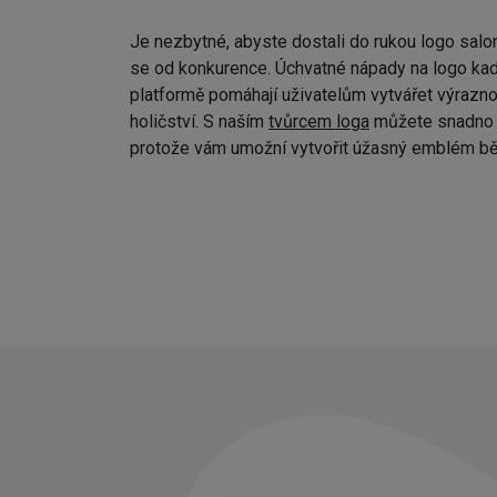
Je nezbytné, abyste dostali do rukou logo salo
se od konkurence. Úchvatné nápady na logo kad
platformě pomáhají uživatelům vytvářet výraznou
holičství. S naším
tvůrcem loga
můžete snadno p
protože vám umožní vytvořit úžasný emblém bě