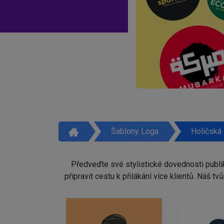
Šablony Loga
Holičská
Předveďte své stylistické dovednosti publi
připravit cestu k přilákání více klientů. Náš 