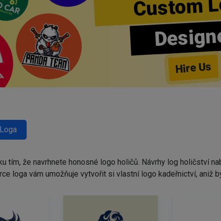
Custom L
Design
Hire Us
 Loga
ku tím, že navrhnete honosné logo holičů. Návrhy log holičství 
tvůrce loga vám umožňuje vytvořit si vlastní logo kadeřnictví, ani