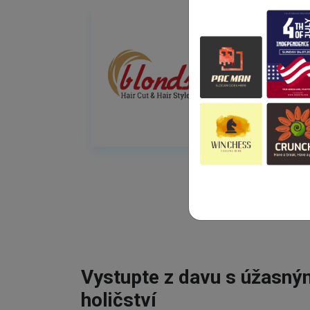
Vystupte z davu s úžasn
holičství