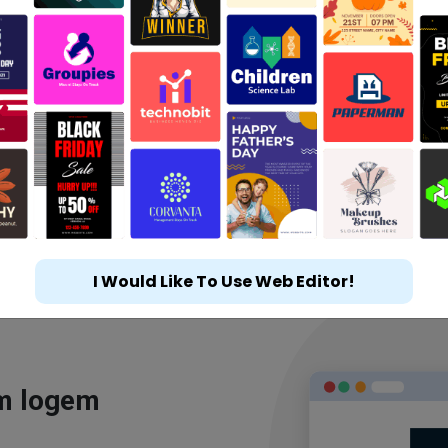
I Would Like To Use Web Editor!
ým logem