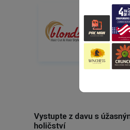
Vystupte z davu s úžasn
holičství