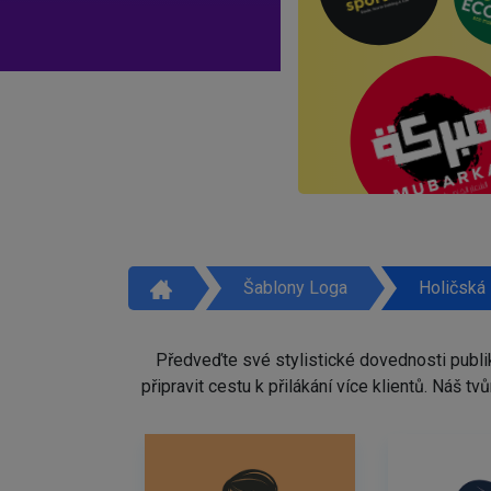
Šablony Loga
Holičská
Předveďte své stylistické dovednosti publi
připravit cestu k přilákání více klientů. Náš 