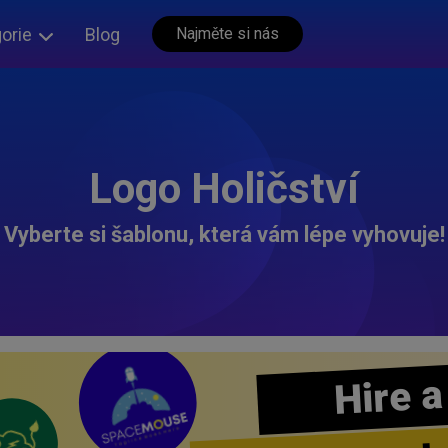
orie
Blog
Najměte si nás
Logo Holičství
Vyberte si šablonu, která vám lépe vyhovuje!
Hire a