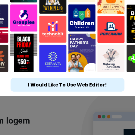
I Would Like To Use Web Editor!
ým logem