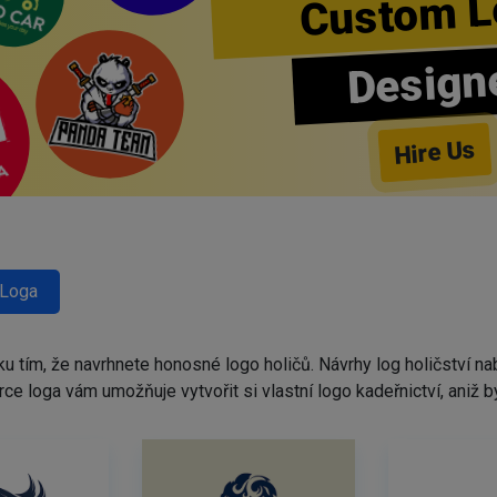
Custom L
Design
Hire Us
 Loga
ku tím, že navrhnete honosné logo holičů. Návrhy log holičství 
tvůrce loga vám umožňuje vytvořit si vlastní logo kadeřnictví, ani