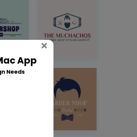
Close
×
 Mac App
gn Needs