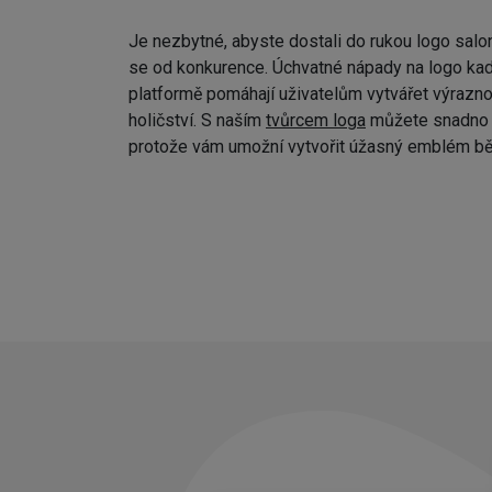
Je nezbytné, abyste dostali do rukou logo salo
se od konkurence. Úchvatné nápady na logo kad
platformě pomáhají uživatelům vytvářet výraznou
holičství. S naším
tvůrcem loga
můžete snadno p
protože vám umožní vytvořit úžasný emblém bě