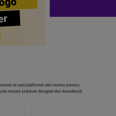
ogo
er
nabízené na naší platformě vám mohou pomoci
ž byste museli získávat designérské dovednosti.