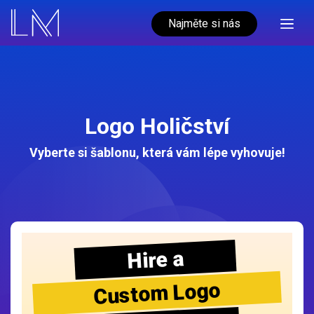
Najměte si nás
Logo Holičství
Vyberte si šablonu, která vám lépe vyhovuje!
Hire a
Custom Logo