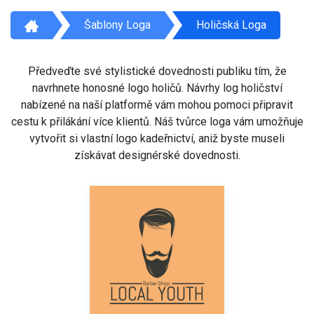
Šablony Loga
Holičská Loga
Předveďte své stylistické dovednosti publiku tím, že
navrhnete honosné logo holičů. Návrhy log holičství
nabízené na naší platformě vám mohou pomoci připravit
cestu k přilákání více klientů. Náš tvůrce loga vám umožňuje
vytvořit si vlastní logo kadeřnictví, aniž byste museli
získávat designérské dovednosti.