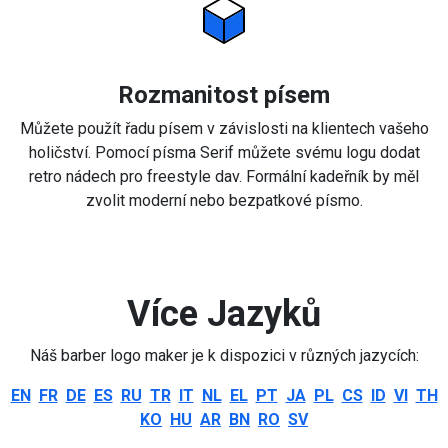
Rozmanitost písem
Můžete použít řadu písem v závislosti na klientech vašeho
holičství. Pomocí písma Serif můžete svému logu dodat
retro nádech pro freestyle dav. Formální kadeřník by měl
zvolit moderní nebo bezpatkové písmo.
Více Jazyků
Náš barber logo maker je k dispozici v různých jazycích:
EN
FR
DE
ES
RU
TR
IT
NL
EL
PT
JA
PL
CS
ID
VI
TH
KO
HU
AR
BN
RO
SV