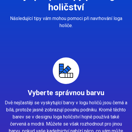
holičství
Následující tipy vám mohou pomoci při navrhování loga
holiče.
Vyberte správnou barvu
Dvě nejčastěji se vyskytující barvy v logu holičů jsou černá a
bílá, protože jasně zobrazují povahu podniku. Kromě těchto
barev se v designu loga holičství hojně používá také
červená a modrá. Můžete se však rozhodnout pro jinou
barvu, pokud vaše kadeřnictví nabízí něco, co vám může