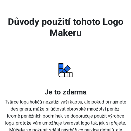
Důvody použití tohoto Logo
Makeru
Je to zdarma
Tvůrce
loga holičů
nezatíží vaši kapsu, ale pokud si najmete
designéra, může si účtovat obrovské množství peněz.
Kromě peněžních podmínek se doporučuje použít výrobce
loga, protože vám umožňuje tvarovat logo tak, jak si přejete.
Můžete se pokusit sdělit návrháři co nejvíce detailů, ale