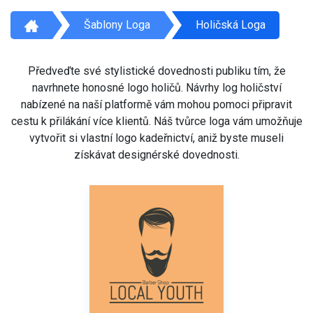
Šablony Loga
Holičská Loga
Předveďte své stylistické dovednosti publiku tím, že
navrhnete honosné logo holičů. Návrhy log holičství
nabízené na naší platformě vám mohou pomoci připravit
cestu k přilákání více klientů. Náš tvůrce loga vám umožňuje
vytvořit si vlastní logo kadeřnictví, aniž byste museli
získávat designérské dovednosti.