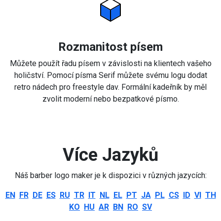
Rozmanitost písem
Můžete použít řadu písem v závislosti na klientech vašeho
holičství. Pomocí písma Serif můžete svému logu dodat
retro nádech pro freestyle dav. Formální kadeřník by měl
zvolit moderní nebo bezpatkové písmo.
Více Jazyků
Náš barber logo maker je k dispozici v různých jazycích:
EN
FR
DE
ES
RU
TR
IT
NL
EL
PT
JA
PL
CS
ID
VI
TH
KO
HU
AR
BN
RO
SV