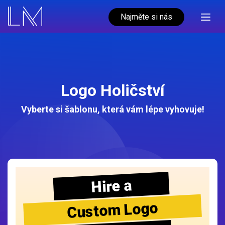
Najměte si nás
Logo Holičství
Vyberte si šablonu, která vám lépe vyhovuje!
Hire a
Custom Logo