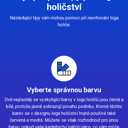
holičství
Následující tipy vám mohou pomoci při navrhování loga
holiče.
Vyberte správnou barvu
Dvě nejčastěji se vyskytující barvy v logu holičů jsou černá a
bílá, protože jasně zobrazují povahu podniku. Kromě těchto
barev se v designu loga holičství hojně používá také
červená a modrá. Můžete se však rozhodnout pro jinou
barvu, pokud vaše kadeřnictví nabízí něco, co vám může