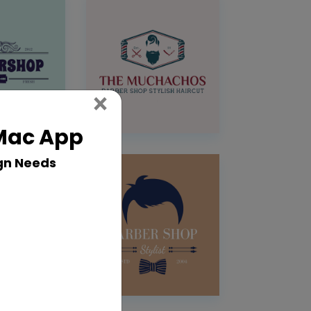
Close
×
 Mac App
gn Needs