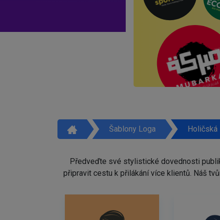
Šablony Loga
Holičská
Předveďte své stylistické dovednosti publi
připravit cestu k přilákání více klientů. Náš 