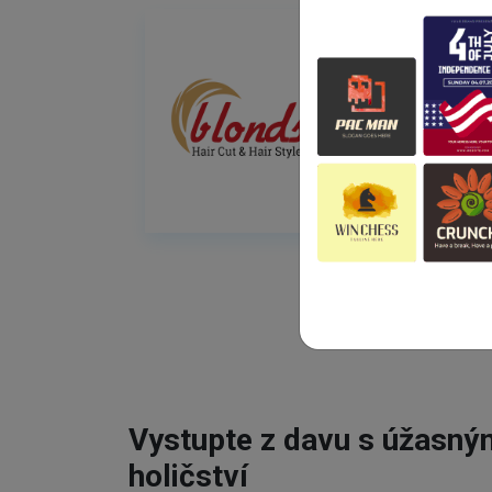
Vystupte z davu s úžasn
holičství