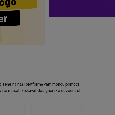
ogo
er
nabízené na naší platformě vám mohou pomoci
ž byste museli získávat designérské dovednosti.