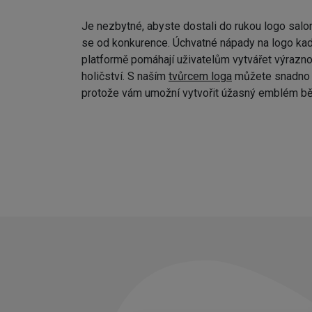
Je nezbytné, abyste dostali do rukou logo salo
se od konkurence. Úchvatné nápady na logo kad
platformě pomáhají uživatelům vytvářet výraznou
holičství. S naším
tvůrcem loga
můžete snadno p
protože vám umožní vytvořit úžasný emblém bě