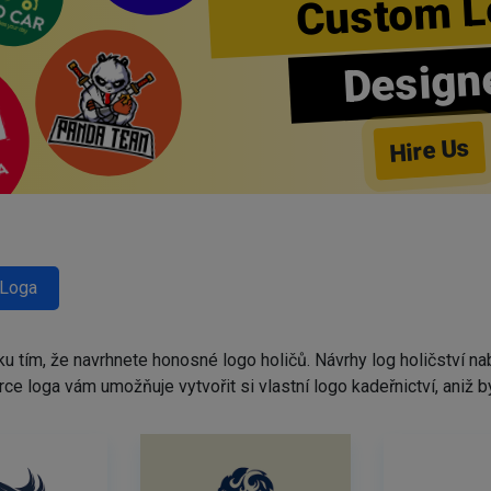
Custom L
Design
Hire Us
 Loga
ku tím, že navrhnete honosné logo holičů. Návrhy log holičství 
tvůrce loga vám umožňuje vytvořit si vlastní logo kadeřnictví, ani