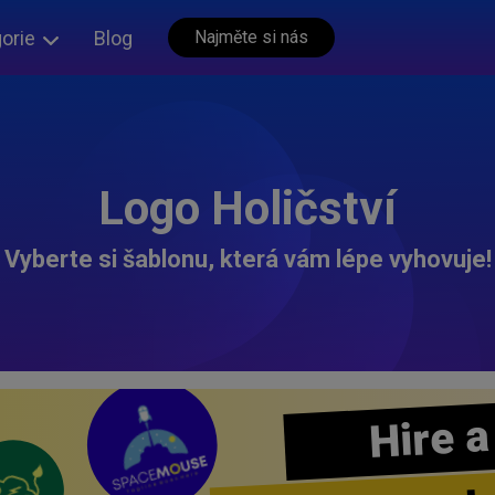
orie
Blog
Najměte si nás
Logo Holičství
Vyberte si šablonu, která vám lépe vyhovuje!
Hire a