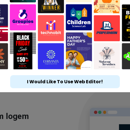
I Would Like To Use Web Editor!
ým logem