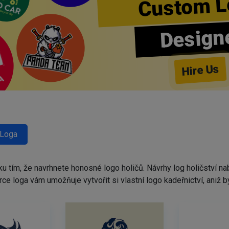
Custom L
Design
Hire Us
 Loga
ku tím, že navrhnete honosné logo holičů. Návrhy log holičství 
tvůrce loga vám umožňuje vytvořit si vlastní logo kadeřnictví, ani