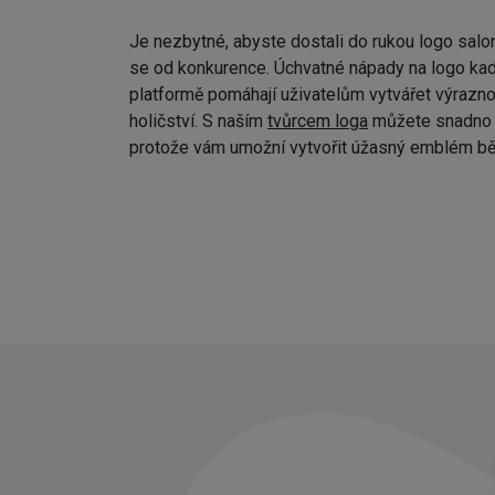
Je nezbytné, abyste dostali do rukou logo salo
se od konkurence. Úchvatné nápady na logo kad
platformě pomáhají uživatelům vytvářet výraznou
holičství. S naším
tvůrcem loga
můžete snadno p
protože vám umožní vytvořit úžasný emblém bě