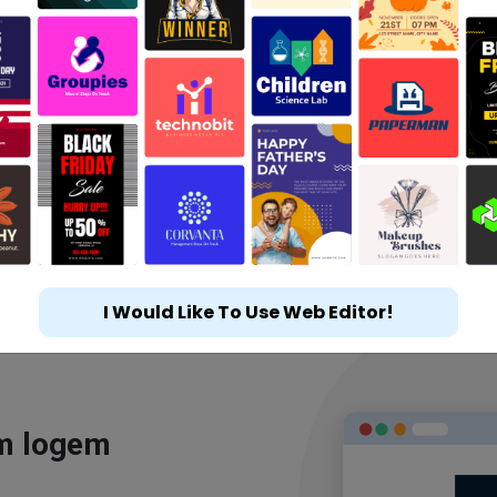
I Would Like To Use Web Editor!
ým logem