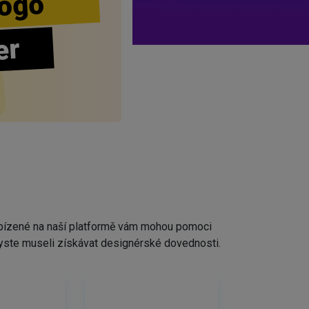
ogo
er
nabízené na naší platformě vám mohou pomoci
ž byste museli získávat designérské dovednosti.