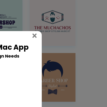
Close
×
 Mac App
gn Needs