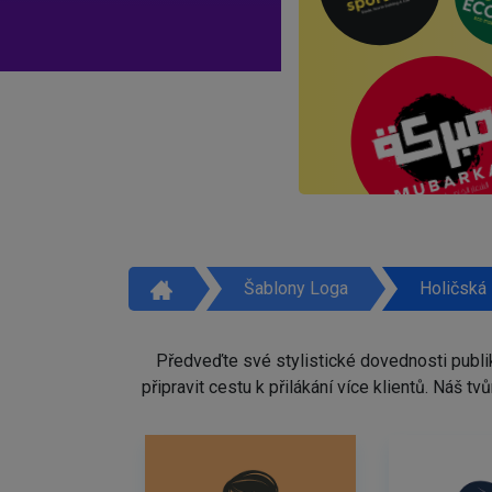
Šablony Loga
Holičská
Předveďte své stylistické dovednosti publi
připravit cestu k přilákání více klientů. Náš 