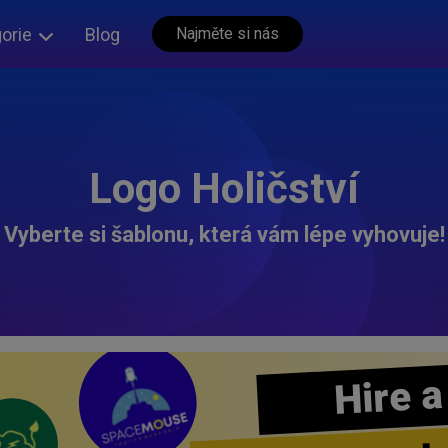
orie
Blog
Najměte si nás
Logo Holičství
Vyberte si šablonu, která vám lépe vyhovuje!
Hire a