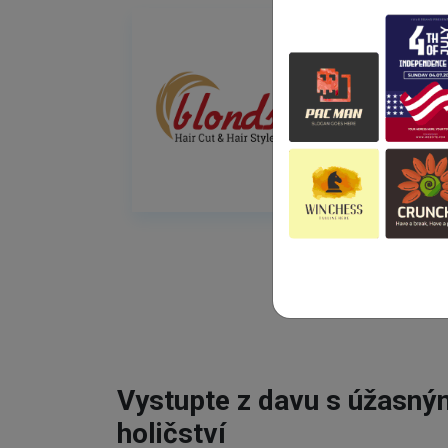
Vystupte z davu s úžasn
holičství