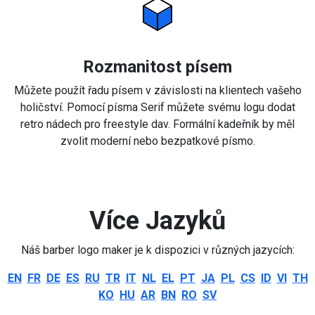
Rozmanitost písem
Můžete použít řadu písem v závislosti na klientech vašeho
holičství. Pomocí písma Serif můžete svému logu dodat
retro nádech pro freestyle dav. Formální kadeřník by měl
zvolit moderní nebo bezpatkové písmo.
Více Jazyků
Náš barber logo maker je k dispozici v různých jazycích:
EN
FR
DE
ES
RU
TR
IT
NL
EL
PT
JA
PL
CS
ID
VI
TH
KO
HU
AR
BN
RO
SV