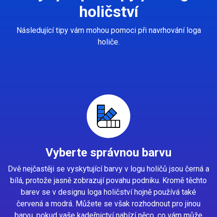
holičství
Následující tipy vám mohou pomoci při navrhování loga
holiče.
Vyberte správnou barvu
Dvě nejčastěji se vyskytující barvy v logu holičů jsou černá a
bílá, protože jasně zobrazují povahu podniku. Kromě těchto
barev se v designu loga holičství hojně používá také
červená a modrá. Můžete se však rozhodnout pro jinou
barvu, pokud vaše kadeřnictví nabízí něco, co vám může