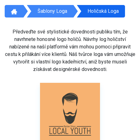
Šablony Loga
Holičská Loga
Předveďte své stylistické dovednosti publiku tím, že
navrhnete honosné logo holičů. Návrhy log holičství
nabízené na naší platformě vám mohou pomoci připravit
cestu k přilákání více klientů. Náš tvůrce loga vám umožňuje
vytvořit si vlastní logo kadeřnictví, aniž byste museli
získávat designérské dovednosti.