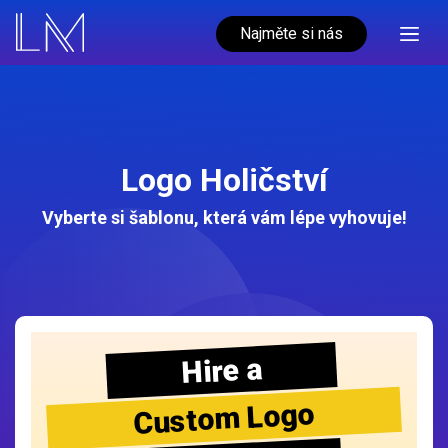
Najměte si nás
Logo Holičství
Vyberte si šablonu, která vám lépe vyhovuje!
Hire a
Custom Logo