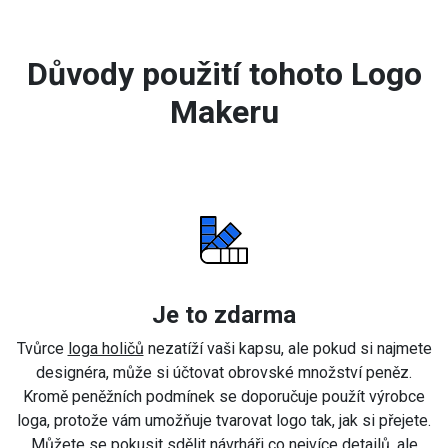
Důvody použití tohoto Logo
Makeru
Je to zdarma
Tvůrce
loga holičů
nezatíží vaši kapsu, ale pokud si najmete
designéra, může si účtovat obrovské množství peněz.
Kromě peněžních podmínek se doporučuje použít výrobce
loga, protože vám umožňuje tvarovat logo tak, jak si přejete.
Můžete se pokusit sdělit návrháři co nejvíce detailů, ale