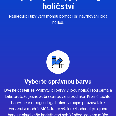
holičství
Následující tipy vám mohou pomoci při navrhování loga
holiče.
Vyberte správnou barvu
Dvě nejčastěji se vyskytující barvy v logu holičů jsou černá a
bílá, protože jasně zobrazují povahu podniku. Kromě těchto
barev se v designu loga holičství hojně používá také
červená a modrá. Můžete se však rozhodnout pro jinou
barvu, pokud vaše kadeřnictví nabízí něco, co vám může