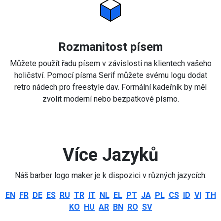
Rozmanitost písem
Můžete použít řadu písem v závislosti na klientech vašeho
holičství. Pomocí písma Serif můžete svému logu dodat
retro nádech pro freestyle dav. Formální kadeřník by měl
zvolit moderní nebo bezpatkové písmo.
Více Jazyků
Náš barber logo maker je k dispozici v různých jazycích:
EN
FR
DE
ES
RU
TR
IT
NL
EL
PT
JA
PL
CS
ID
VI
TH
KO
HU
AR
BN
RO
SV