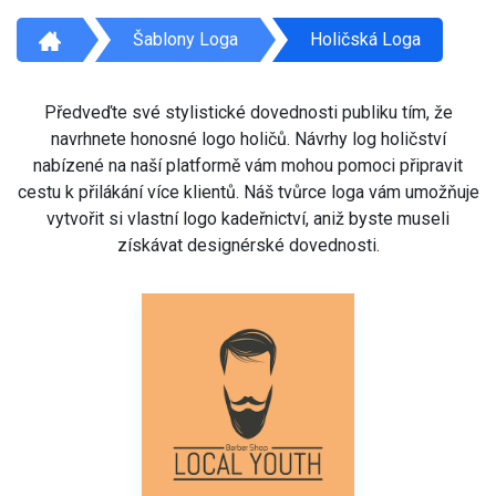
Šablony Loga
Holičská Loga
Předveďte své stylistické dovednosti publiku tím, že
navrhnete honosné logo holičů. Návrhy log holičství
nabízené na naší platformě vám mohou pomoci připravit
cestu k přilákání více klientů. Náš tvůrce loga vám umožňuje
vytvořit si vlastní logo kadeřnictví, aniž byste museli
získávat designérské dovednosti.