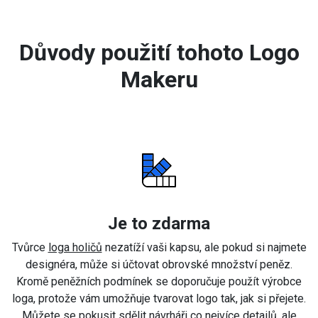
Důvody použití tohoto Logo
Makeru
Je to zdarma
Tvůrce
loga holičů
nezatíží vaši kapsu, ale pokud si najmete
designéra, může si účtovat obrovské množství peněz.
Kromě peněžních podmínek se doporučuje použít výrobce
loga, protože vám umožňuje tvarovat logo tak, jak si přejete.
Můžete se pokusit sdělit návrháři co nejvíce detailů, ale