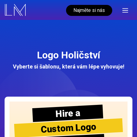
Najměte si nás
Logo Holičství
Vyberte si šablonu, která vám lépe vyhovuje!
Hire a
Custom Logo