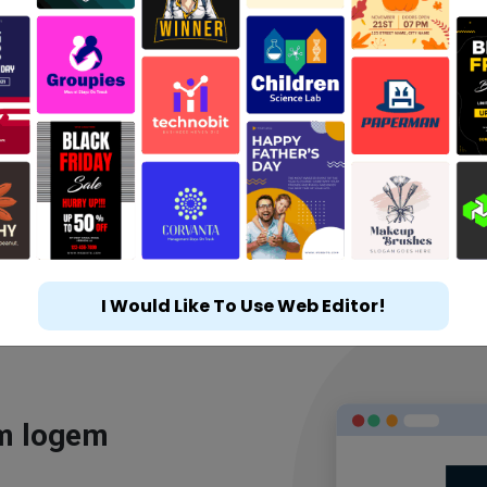
I Would Like To Use Web Editor!
ým logem