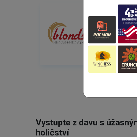
Vystupte z davu s úžasn
holičství