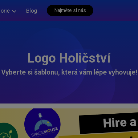
orie
Blog
Najměte si nás
Logo Holičství
Vyberte si šablonu, která vám lépe vyhovuje!
Hire a