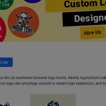
Custom L
Design
Hire Us
 Loga
ku tím, že navrhnete honosné logo holičů. Návrhy log holičství 
tvůrce loga vám umožňuje vytvořit si vlastní logo kadeřnictví, ani