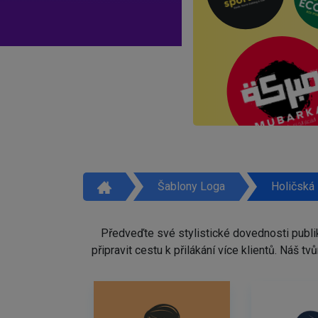
Šablony Loga
Holičská
Předveďte své stylistické dovednosti publi
připravit cestu k přilákání více klientů. Náš 