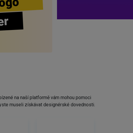
ogo
er
nabízené na naší platformě vám mohou pomoci
ž byste museli získávat designérské dovednosti.