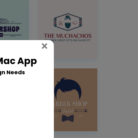
Close
×
 Mac App
gn Needs