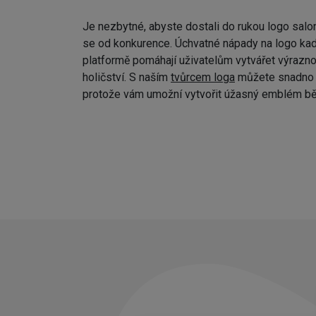
Je nezbytné, abyste dostali do rukou logo salo
se od konkurence. Úchvatné nápady na logo kad
platformě pomáhají uživatelům vytvářet výraznou
holičství. S naším
tvůrcem loga
můžete snadno p
protože vám umožní vytvořit úžasný emblém bě