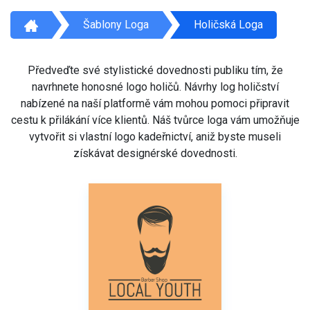
Šablony Loga
Holičská Loga
Předveďte své stylistické dovednosti publiku tím, že
navrhnete honosné logo holičů. Návrhy log holičství
nabízené na naší platformě vám mohou pomoci připravit
cestu k přilákání více klientů. Náš tvůrce loga vám umožňuje
vytvořit si vlastní logo kadeřnictví, aniž byste museli
získávat designérské dovednosti.