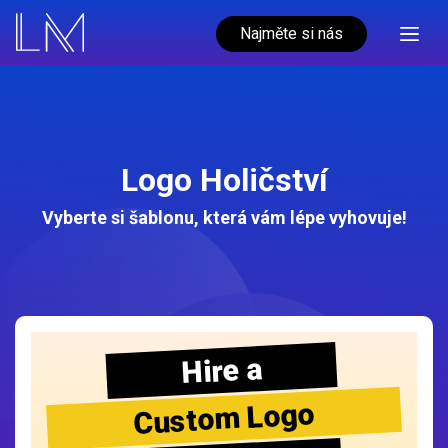
Najměte si nás
Logo Holičství
Vyberte si šablonu, která vám lépe vyhovuje!
Hire a
Custom Logo