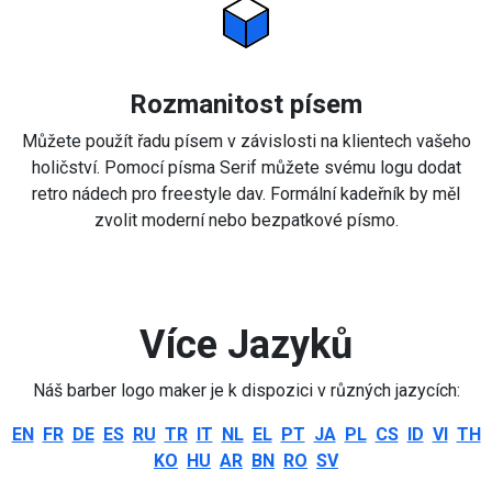
Rozmanitost písem
Můžete použít řadu písem v závislosti na klientech vašeho
holičství. Pomocí písma Serif můžete svému logu dodat
retro nádech pro freestyle dav. Formální kadeřník by měl
zvolit moderní nebo bezpatkové písmo.
Více Jazyků
Náš barber logo maker je k dispozici v různých jazycích:
EN
FR
DE
ES
RU
TR
IT
NL
EL
PT
JA
PL
CS
ID
VI
TH
KO
HU
AR
BN
RO
SV