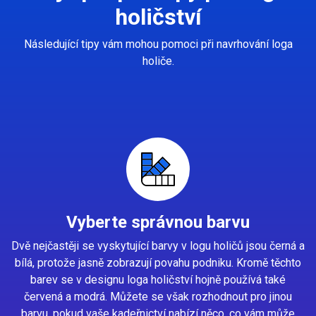
holičství
Následující tipy vám mohou pomoci při navrhování loga
holiče.
Vyberte správnou barvu
Dvě nejčastěji se vyskytující barvy v logu holičů jsou černá a
bílá, protože jasně zobrazují povahu podniku. Kromě těchto
barev se v designu loga holičství hojně používá také
červená a modrá. Můžete se však rozhodnout pro jinou
barvu, pokud vaše kadeřnictví nabízí něco, co vám může