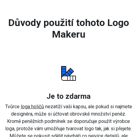
Důvody použití tohoto Logo
Makeru
Je to zdarma
Tvůrce
loga holičů
nezatíží vaši kapsu, ale pokud si najmete
designéra, může si účtovat obrovské množství peněz.
Kromě peněžních podmínek se doporučuje použít výrobce
loga, protože vám umožňuje tvarovat logo tak, jak si přejete.
Můžete se pokusit sdělit návrháři co nejvíce detailů, ale