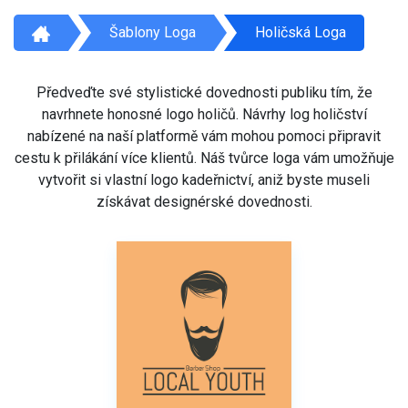
Šablony Loga
Holičská Loga
Předveďte své stylistické dovednosti publiku tím, že
navrhnete honosné logo holičů. Návrhy log holičství
nabízené na naší platformě vám mohou pomoci připravit
cestu k přilákání více klientů. Náš tvůrce loga vám umožňuje
vytvořit si vlastní logo kadeřnictví, aniž byste museli
získávat designérské dovednosti.