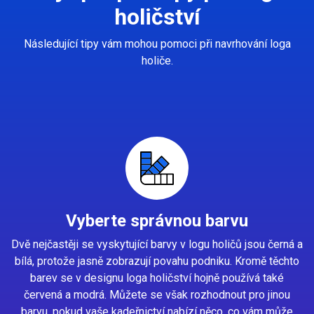
holičství
Následující tipy vám mohou pomoci při navrhování loga
holiče.
Vyberte správnou barvu
Dvě nejčastěji se vyskytující barvy v logu holičů jsou černá a
bílá, protože jasně zobrazují povahu podniku. Kromě těchto
barev se v designu loga holičství hojně používá také
červená a modrá. Můžete se však rozhodnout pro jinou
barvu, pokud vaše kadeřnictví nabízí něco, co vám může