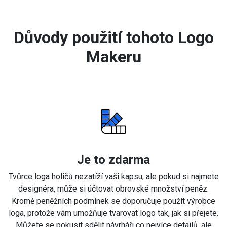
Důvody použití tohoto Logo
Makeru
Je to zdarma
Tvůrce
loga holičů
nezatíží vaši kapsu, ale pokud si najmete
designéra, může si účtovat obrovské množství peněz.
Kromě peněžních podmínek se doporučuje použít výrobce
loga, protože vám umožňuje tvarovat logo tak, jak si přejete.
Můžete se pokusit sdělit návrháři co nejvíce detailů, ale