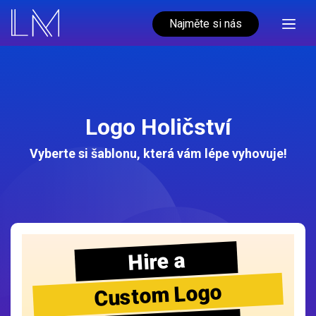
Najměte si nás
Logo Holičství
Vyberte si šablonu, která vám lépe vyhovuje!
Hire a
Custom Logo