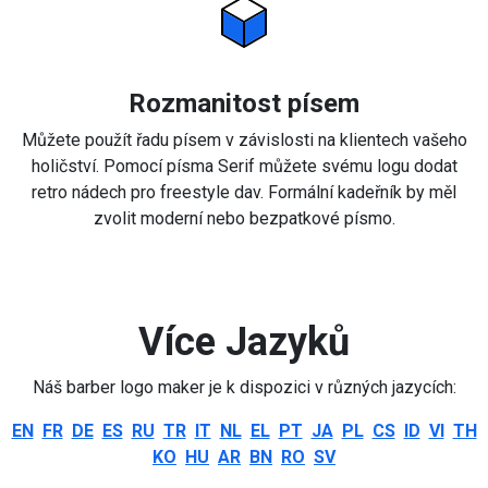
Rozmanitost písem
Můžete použít řadu písem v závislosti na klientech vašeho
holičství. Pomocí písma Serif můžete svému logu dodat
retro nádech pro freestyle dav. Formální kadeřník by měl
zvolit moderní nebo bezpatkové písmo.
Více Jazyků
Náš barber logo maker je k dispozici v různých jazycích:
EN
FR
DE
ES
RU
TR
IT
NL
EL
PT
JA
PL
CS
ID
VI
TH
KO
HU
AR
BN
RO
SV