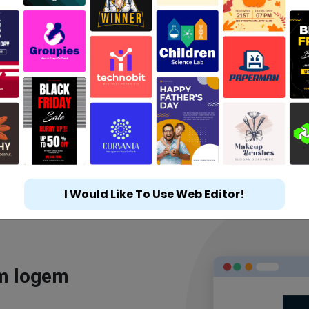
I Would Like To Use Web Editor!
ým logem