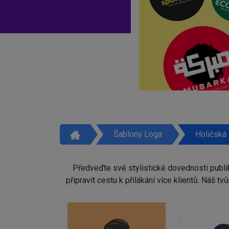
Šablony Loga
Holičská
Předveďte své stylistické dovednosti publi
připravit cestu k přilákání více klientů. Náš 