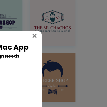
Close
×
 Mac App
gn Needs