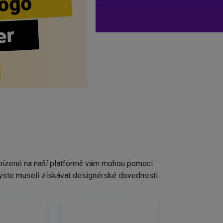
ogo
er
nabízené na naší platformě vám mohou pomoci
ž byste museli získávat designérské dovednosti.