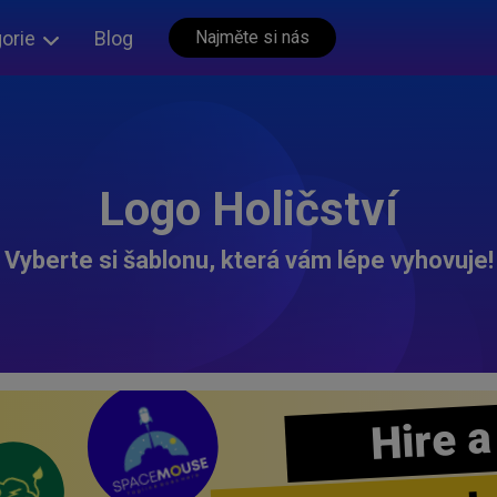
orie
Blog
Najměte si nás
Logo Holičství
Vyberte si šablonu, která vám lépe vyhovuje!
Hire a