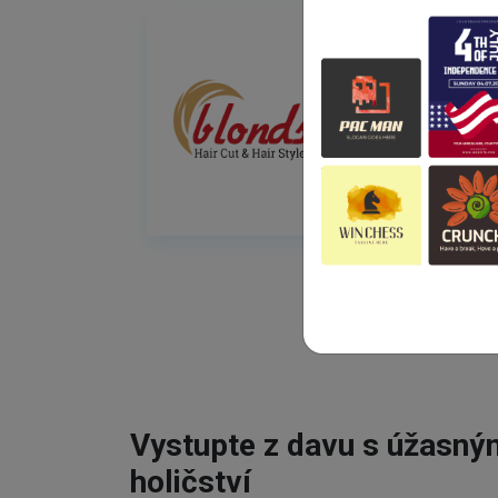
Vystupte z davu s úžasn
holičství