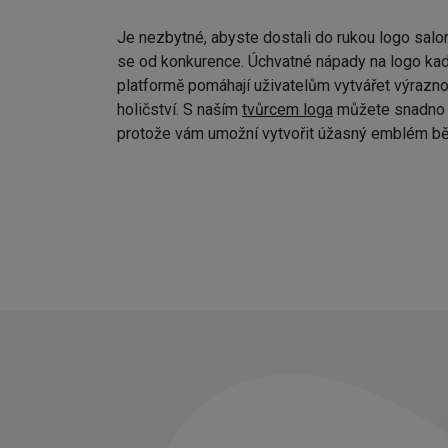
Je nezbytné, abyste dostali do rukou logo salo
se od konkurence. Úchvatné nápady na logo kad
platformě pomáhají uživatelům vytvářet výraznou
holičství. S naším
tvůrcem loga
můžete snadno p
protože vám umožní vytvořit úžasný emblém bě