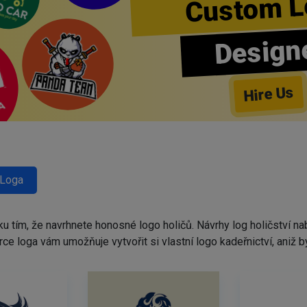
Custom L
Design
Hire Us
 Loga
ku tím, že navrhnete honosné logo holičů. Návrhy log holičství 
tvůrce loga vám umožňuje vytvořit si vlastní logo kadeřnictví, ani