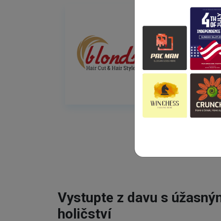
Vystupte z davu s úžasn
holičství