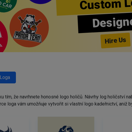
Custom L
Design
Hire Us
 Loga
ku tím, že navrhnete honosné logo holičů. Návrhy log holičství 
tvůrce loga vám umožňuje vytvořit si vlastní logo kadeřnictví, ani