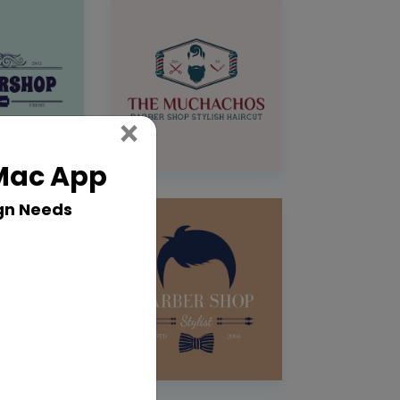
Close
×
 Mac App
gn Needs