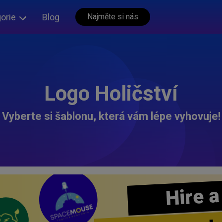
orie
Blog
Najměte si nás
Logo Holičství
Vyberte si šablonu, která vám lépe vyhovuje!
Hire a