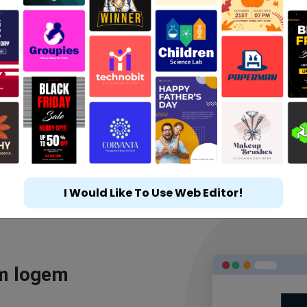
I Would Like To Use Web Editor!
ým logem