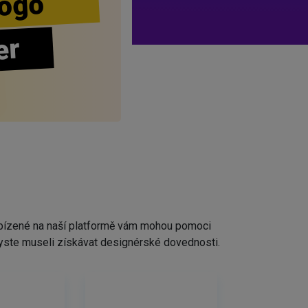
ogo
er
nabízené na naší platformě vám mohou pomoci
ž byste museli získávat designérské dovednosti.