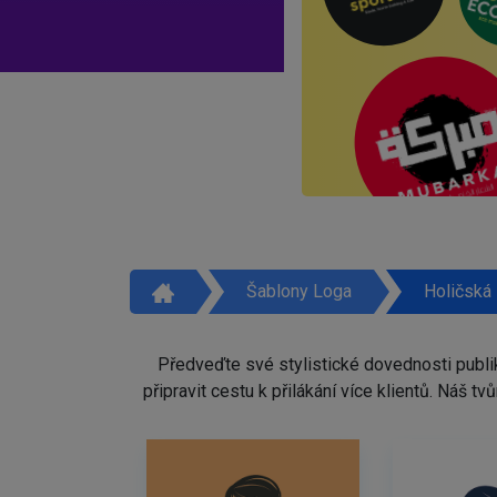
Šablony Loga
Holičská
Předveďte své stylistické dovednosti publi
připravit cestu k přilákání více klientů. Náš 