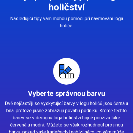
holičství
Následující tipy vám mohou pomoci při navrhování loga
holiče.
Vyberte správnou barvu
Dvě nejčastěji se vyskytující barvy v logu holičů jsou černá a
bílá, protože jasně zobrazují povahu podniku. Kromě těchto
barev se v designu loga holičství hojně používá také
červená a modrá. Můžete se však rozhodnout pro jinou
barvu, pokud vaše kadeřnictví nabízí něco, co vám může