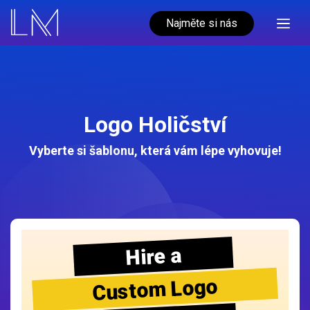
Najměte si nás
Logo Holičství
Vyberte si šablonu, která vám lépe vyhovuje!
Hire a
Custom Logo