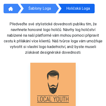
Šablony Loga
Holičská Loga
Předveďte své stylistické dovednosti publiku tím, že
navrhnete honosné logo holičů. Návrhy log holičství
nabízené na naší platformě vám mohou pomoci připravit
cestu k přilákání více klientů. Náš tvůrce loga vám umožňuje
vytvořit si vlastní logo kadeřnictví, aniž byste museli
získávat designérské dovednosti.