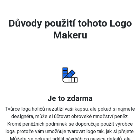
Důvody použití tohoto Logo
Makeru
Je to zdarma
Tvůrce
loga holičů
nezatíží vaši kapsu, ale pokud si najmete
designéra, může si účtovat obrovské množství peněz.
Kromě peněžních podmínek se doporučuje použít výrobce
loga, protože vám umožňuje tvarovat logo tak, jak si přejete.
Můžete se pokusit sdělit návrháři co nejvíce detailů, ale