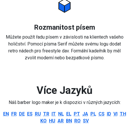
Rozmanitost písem
Můžete použít řadu písem v závislosti na klientech vašeho
holičství. Pomocí písma Serif můžete svému logu dodat
retro nádech pro freestyle dav. Formální kadeřník by měl
zvolit moderní nebo bezpatkové písmo.
Více Jazyků
Náš barber logo maker je k dispozici v různých jazycích:
EN
FR
DE
ES
RU
TR
IT
NL
EL
PT
JA
PL
CS
ID
VI
TH
KO
HU
AR
BN
RO
SV