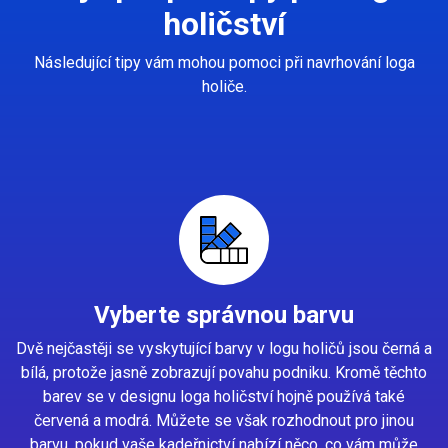
holičství
Následující tipy vám mohou pomoci při navrhování loga
holiče.
Vyberte správnou barvu
Dvě nejčastěji se vyskytující barvy v logu holičů jsou černá a
bílá, protože jasně zobrazují povahu podniku. Kromě těchto
barev se v designu loga holičství hojně používá také
červená a modrá. Můžete se však rozhodnout pro jinou
barvu, pokud vaše kadeřnictví nabízí něco, co vám může