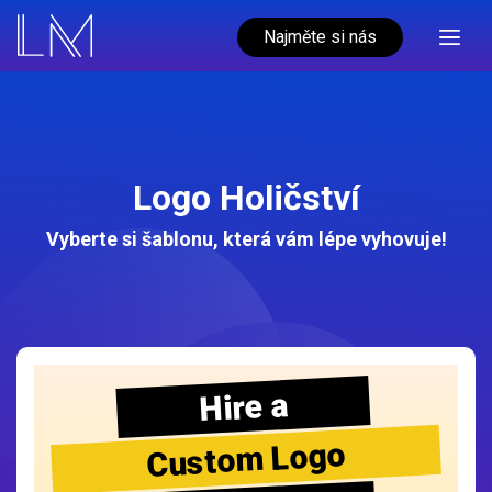
Najměte si nás
Logo Holičství
Vyberte si šablonu, která vám lépe vyhovuje!
Hire a
Custom Logo