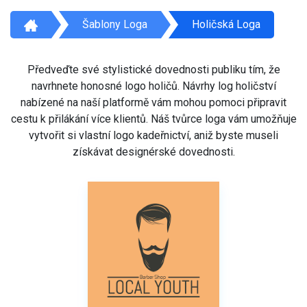
Šablony Loga
Holičská Loga
Předveďte své stylistické dovednosti publiku tím, že
navrhnete honosné logo holičů. Návrhy log holičství
nabízené na naší platformě vám mohou pomoci připravit
cestu k přilákání více klientů. Náš tvůrce loga vám umožňuje
vytvořit si vlastní logo kadeřnictví, aniž byste museli
získávat designérské dovednosti.