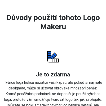
Důvody použití tohoto Logo
Makeru
Je to zdarma
Tvůrce
loga holičů
nezatíží vaši kapsu, ale pokud si najmete
designéra, může si účtovat obrovské množství peněz.
Kromě peněžních podmínek se doporučuje použít výrobce
loga, protože vám umožňuje tvarovat logo tak, jak si přejete.
Můžete se pokusit sdělit návrháři co nejvíce detailů, ale