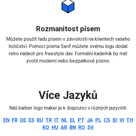
Rozmanitost písem
Můžete použít řadu písem v závislosti na klientech vašeho
holičství. Pomocí písma Serif můžete svému logu dodat
retro nádech pro freestyle dav. Formální kadeřník by měl
zvolit moderní nebo bezpatkové písmo.
Více Jazyků
Náš barber logo maker je k dispozici v různých jazycích:
EN
FR
DE
ES
RU
TR
IT
NL
EL
PT
JA
PL
CS
ID
VI
TH
KO
HU
AR
BN
RO
SV