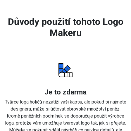
Důvody použití tohoto Logo
Makeru
Je to zdarma
Tvůrce
loga holičů
nezatíží vaši kapsu, ale pokud si najmete
designéra, může si účtovat obrovské množství peněz.
Kromě peněžních podmínek se doporučuje použít výrobce
loga, protože vám umožňuje tvarovat logo tak, jak si přejete.
Můžete se pokusit sdělit návrháři co nejvíce detailů, ale