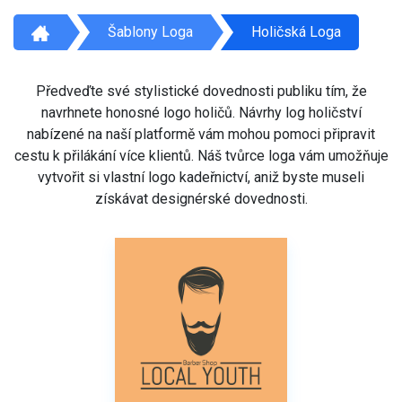
Šablony Loga
Holičská Loga
Předveďte své stylistické dovednosti publiku tím, že
navrhnete honosné logo holičů. Návrhy log holičství
nabízené na naší platformě vám mohou pomoci připravit
cestu k přilákání více klientů. Náš tvůrce loga vám umožňuje
vytvořit si vlastní logo kadeřnictví, aniž byste museli
získávat designérské dovednosti.