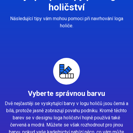
holičství
Následující tipy vám mohou pomoci při navrhování loga
holiče.
Vyberte správnou barvu
Dvě nejčastěji se vyskytující barvy v logu holičů jsou černá a
bílá, protože jasně zobrazují povahu podniku. Kromě těchto
barev se v designu loga holičství hojně používá také
červená a modrá. Můžete se však rozhodnout pro jinou
barvu, pokud vaše kadeřnictví nabízí něco, co vám může