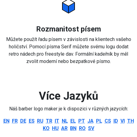
Rozmanitost písem
Můžete použít řadu písem v závislosti na klientech vašeho
holičství. Pomocí písma Serif můžete svému logu dodat
retro nádech pro freestyle dav. Formální kadeřník by měl
zvolit moderní nebo bezpatkové písmo.
Více Jazyků
Náš barber logo maker je k dispozici v různých jazycích:
EN
FR
DE
ES
RU
TR
IT
NL
EL
PT
JA
PL
CS
ID
VI
TH
KO
HU
AR
BN
RO
SV