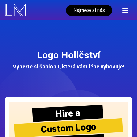
Najměte si nás
Logo Holičství
Vyberte si šablonu, která vám lépe vyhovuje!
Hire a
Custom Logo