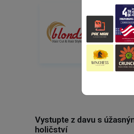
Vystupte z davu s úžasn
holičství