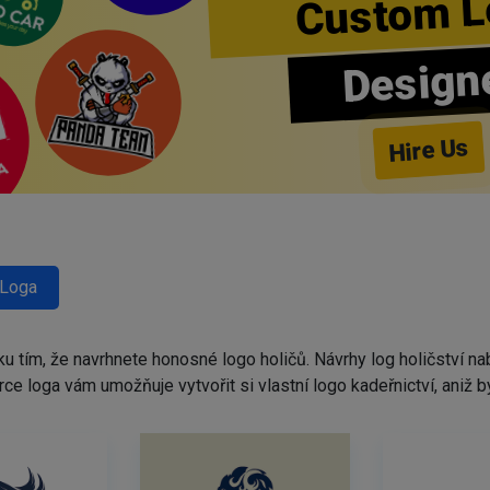
Custom L
Design
Hire Us
 Loga
ku tím, že navrhnete honosné logo holičů. Návrhy log holičství 
tvůrce loga vám umožňuje vytvořit si vlastní logo kadeřnictví, ani