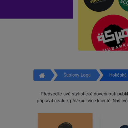
Šablony Loga
Holičská
Předveďte své stylistické dovednosti publi
připravit cestu k přilákání více klientů. Náš 