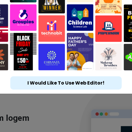
I Would Like To Use Web Editor!
ým logem