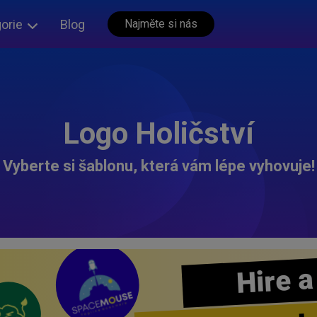
orie
Blog
Najměte si nás
Logo Holičství
Vyberte si šablonu, která vám lépe vyhovuje!
Hire a