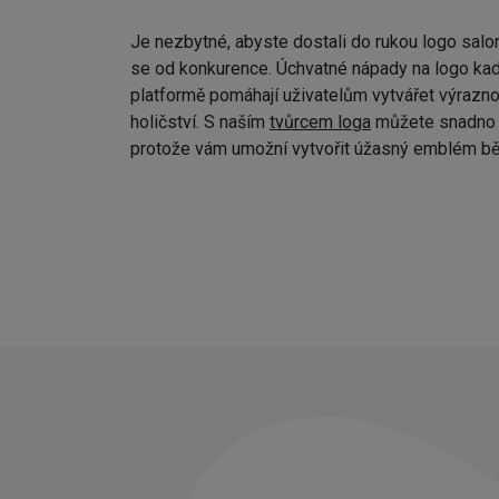
Je nezbytné, abyste dostali do rukou logo salo
se od konkurence. Úchvatné nápady na logo kad
platformě pomáhají uživatelům vytvářet výraznou
holičství. S naším
tvůrcem loga
můžete snadno p
protože vám umožní vytvořit úžasný emblém bě