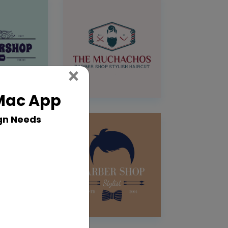
Close
×
 Mac App
gn Needs