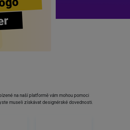
ogo
er
nabízené na naší platformě vám mohou pomoci
ž byste museli získávat designérské dovednosti.