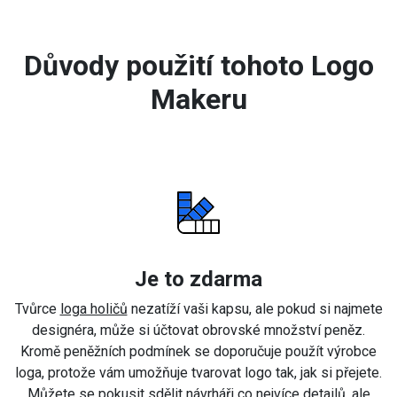
Důvody použití tohoto Logo
Makeru
Je to zdarma
Tvůrce
loga holičů
nezatíží vaši kapsu, ale pokud si najmete
designéra, může si účtovat obrovské množství peněz.
Kromě peněžních podmínek se doporučuje použít výrobce
loga, protože vám umožňuje tvarovat logo tak, jak si přejete.
Můžete se pokusit sdělit návrháři co nejvíce detailů, ale