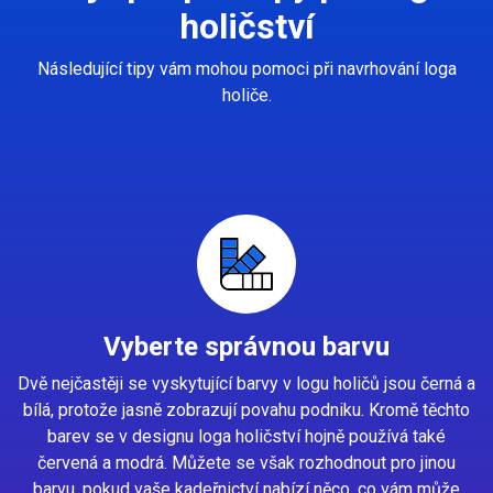
holičství
Následující tipy vám mohou pomoci při navrhování loga
holiče.
Vyberte správnou barvu
Dvě nejčastěji se vyskytující barvy v logu holičů jsou černá a
bílá, protože jasně zobrazují povahu podniku. Kromě těchto
barev se v designu loga holičství hojně používá také
červená a modrá. Můžete se však rozhodnout pro jinou
barvu, pokud vaše kadeřnictví nabízí něco, co vám může