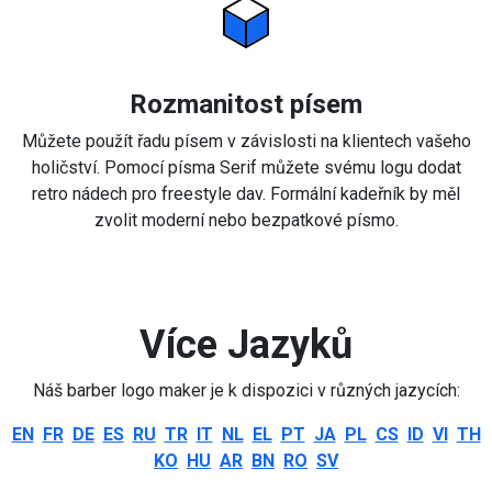
Rozmanitost písem
Můžete použít řadu písem v závislosti na klientech vašeho
holičství. Pomocí písma Serif můžete svému logu dodat
retro nádech pro freestyle dav. Formální kadeřník by měl
zvolit moderní nebo bezpatkové písmo.
Více Jazyků
Náš barber logo maker je k dispozici v různých jazycích:
EN
FR
DE
ES
RU
TR
IT
NL
EL
PT
JA
PL
CS
ID
VI
TH
KO
HU
AR
BN
RO
SV