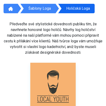
Šablony Loga
Holičská Loga
Předveďte své stylistické dovednosti publiku tím, že
navrhnete honosné logo holičů. Návrhy log holičství
nabízené na naší platformě vám mohou pomoci připravit
cestu k přilákání více klientů. Náš tvůrce loga vám umožňuje
vytvořit si vlastní logo kadeřnictví, aniž byste museli
získávat designérské dovednosti.