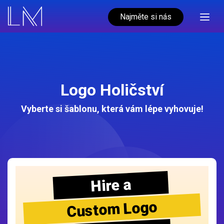
Najměte si nás
Logo Holičství
Vyberte si šablonu, která vám lépe vyhovuje!
Hire a
Custom Logo