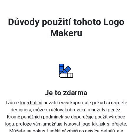
Důvody použití tohoto Logo
Makeru
Je to zdarma
Tvůrce
loga holičů
nezatíží vaši kapsu, ale pokud si najmete
designéra, může si účtovat obrovské množství peněz.
Kromě peněžních podmínek se doporučuje použít výrobce
loga, protože vám umožňuje tvarovat logo tak, jak si přejete.
Můžete se pokusit sdělit návrháři co nejvíce detailů, ale