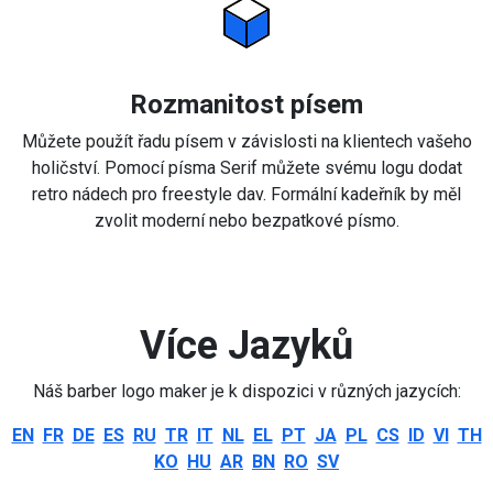
Rozmanitost písem
Můžete použít řadu písem v závislosti na klientech vašeho
holičství. Pomocí písma Serif můžete svému logu dodat
retro nádech pro freestyle dav. Formální kadeřník by měl
zvolit moderní nebo bezpatkové písmo.
Více Jazyků
Náš barber logo maker je k dispozici v různých jazycích:
EN
FR
DE
ES
RU
TR
IT
NL
EL
PT
JA
PL
CS
ID
VI
TH
KO
HU
AR
BN
RO
SV