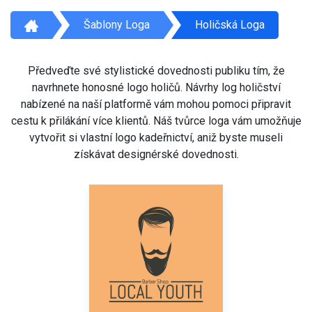
Šablony Loga
Holičská Loga
Předveďte své stylistické dovednosti publiku tím, že
navrhnete honosné logo holičů. Návrhy log holičství
nabízené na naší platformě vám mohou pomoci připravit
cestu k přilákání více klientů. Náš tvůrce loga vám umožňuje
vytvořit si vlastní logo kadeřnictví, aniž byste museli
získávat designérské dovednosti.