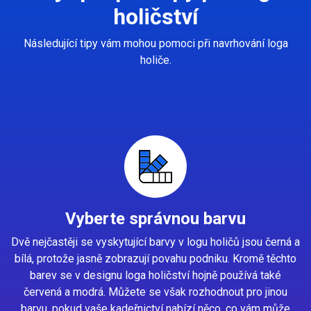
holičství
Následující tipy vám mohou pomoci při navrhování loga
holiče.
Vyberte správnou barvu
Dvě nejčastěji se vyskytující barvy v logu holičů jsou černá a
bílá, protože jasně zobrazují povahu podniku. Kromě těchto
barev se v designu loga holičství hojně používá také
červená a modrá. Můžete se však rozhodnout pro jinou
barvu, pokud vaše kadeřnictví nabízí něco, co vám může