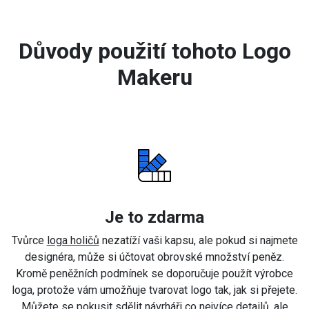
Důvody použití tohoto Logo
Makeru
Je to zdarma
Tvůrce
loga holičů
nezatíží vaši kapsu, ale pokud si najmete
designéra, může si účtovat obrovské množství peněz.
Kromě peněžních podmínek se doporučuje použít výrobce
loga, protože vám umožňuje tvarovat logo tak, jak si přejete.
Můžete se pokusit sdělit návrháři co nejvíce detailů, ale