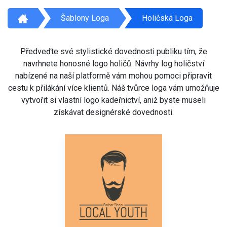
Šablony Loga
Holičská Loga
Předveďte své stylistické dovednosti publiku tím, že
navrhnete honosné logo holičů. Návrhy log holičství
nabízené na naší platformě vám mohou pomoci připravit
cestu k přilákání více klientů. Náš tvůrce loga vám umožňuje
vytvořit si vlastní logo kadeřnictví, aniž byste museli
získávat designérské dovednosti.