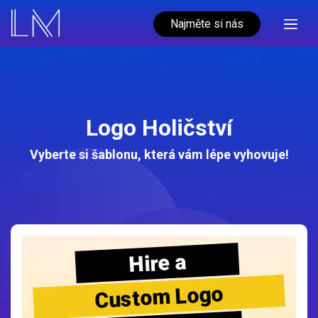
Najměte si nás
Logo Holičství
Vyberte si šablonu, která vám lépe vyhovuje!
Hire a
Custom Logo