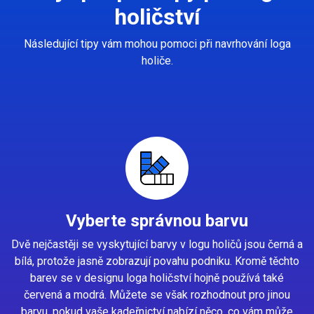
holičství
Následující tipy vám mohou pomoci při navrhování loga
holiče.
Vyberte správnou barvu
Dvě nejčastěji se vyskytující barvy v logu holičů jsou černá a
bílá, protože jasně zobrazují povahu podniku. Kromě těchto
barev se v designu loga holičství hojně používá také
červená a modrá. Můžete se však rozhodnout pro jinou
barvu, pokud vaše kadeřnictví nabízí něco, co vám může