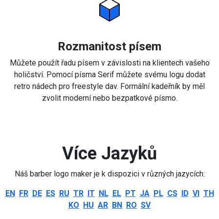
Rozmanitost písem
Můžete použít řadu písem v závislosti na klientech vašeho
holičství. Pomocí písma Serif můžete svému logu dodat
retro nádech pro freestyle dav. Formální kadeřník by měl
zvolit moderní nebo bezpatkové písmo.
Více Jazyků
Náš barber logo maker je k dispozici v různých jazycích:
EN
FR
DE
ES
RU
TR
IT
NL
EL
PT
JA
PL
CS
ID
VI
TH
KO
HU
AR
BN
RO
SV