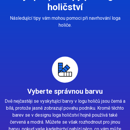
holičství
Následující tipy vám mohou pomoci při navrhování loga
holiče.
Vyberte správnou barvu
Dvě nejčastěji se vyskytující barvy v logu holičů jsou černá a
bílá, protože jasně zobrazují povahu podniku. Kromě těchto
barev se v designu loga holičství hojně používá také
červená a modrá. Můžete se však rozhodnout pro jinou
barvu, pokud vaše kadeřnictví nabízí něco, co vám může