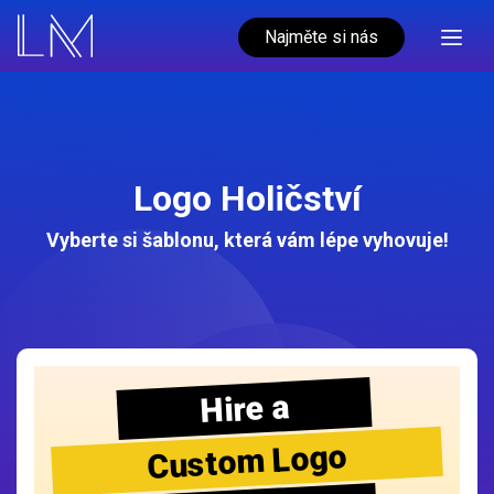
Najměte si nás
Logo Holičství
Vyberte si šablonu, která vám lépe vyhovuje!
Hire a
Custom Logo