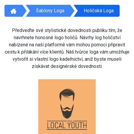
Šablony Loga
Holičská Loga
Předveďte své stylistické dovednosti publiku tím, že
navrhnete honosné logo holičů. Návrhy log holičství
nabízené na naší platformě vám mohou pomoci připravit
cestu k přilákání více klientů. Náš tvůrce loga vám umožňuje
vytvořit si vlastní logo kadeřnictví, aniž byste museli
získávat designérské dovednosti.