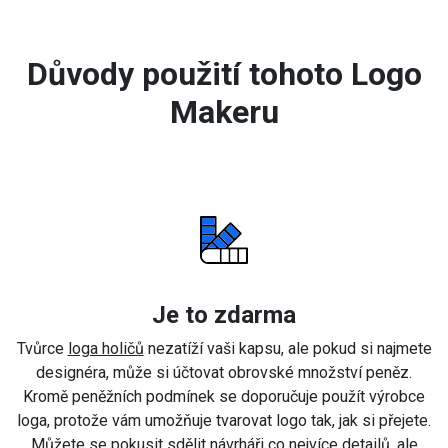
Důvody použití tohoto Logo
Makeru
Je to zdarma
Tvůrce
loga holičů
nezatíží vaši kapsu, ale pokud si najmete
designéra, může si účtovat obrovské množství peněz.
Kromě peněžních podmínek se doporučuje použít výrobce
loga, protože vám umožňuje tvarovat logo tak, jak si přejete.
Můžete se pokusit sdělit návrháři co nejvíce detailů, ale