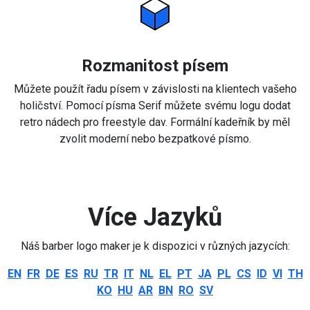
Rozmanitost písem
Můžete použít řadu písem v závislosti na klientech vašeho
holičství. Pomocí písma Serif můžete svému logu dodat
retro nádech pro freestyle dav. Formální kadeřník by měl
zvolit moderní nebo bezpatkové písmo.
Více Jazyků
Náš barber logo maker je k dispozici v různých jazycích:
EN
FR
DE
ES
RU
TR
IT
NL
EL
PT
JA
PL
CS
ID
VI
TH
KO
HU
AR
BN
RO
SV