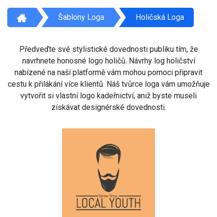
Šablony Loga
Holičská Loga
Předveďte své stylistické dovednosti publiku tím, že
navrhnete honosné logo holičů. Návrhy log holičství
nabízené na naší platformě vám mohou pomoci připravit
cestu k přilákání více klientů. Náš tvůrce loga vám umožňuje
vytvořit si vlastní logo kadeřnictví, aniž byste museli
získávat designérské dovednosti.