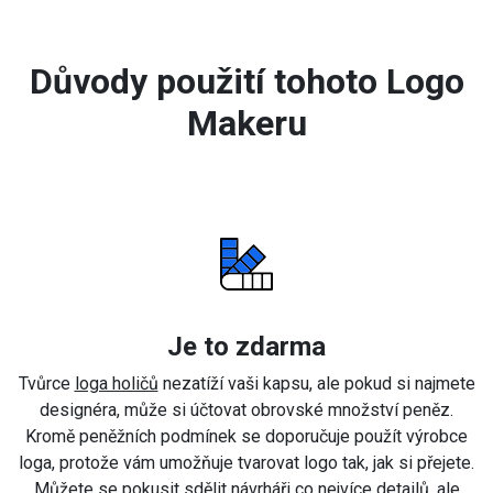
Důvody použití tohoto Logo
Makeru
Je to zdarma
Tvůrce
loga holičů
nezatíží vaši kapsu, ale pokud si najmete
designéra, může si účtovat obrovské množství peněz.
Kromě peněžních podmínek se doporučuje použít výrobce
loga, protože vám umožňuje tvarovat logo tak, jak si přejete.
Můžete se pokusit sdělit návrháři co nejvíce detailů, ale