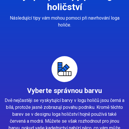
holičství
Následující tipy vám mohou pomoci při navrhování loga
holiče.
Vyberte správnou barvu
Dvě nejčastěji se vyskytující barvy v logu holičů jsou černá a
bílá, protože jasně zobrazují povahu podniku. Kromě těchto
barev se v designu loga holičství hojně používá také
červená a modrá. Můžete se však rozhodnout pro jinou
barvu, pokud vaše kadeřnictví nabízí něco, co vám může