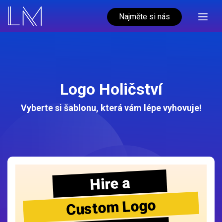
Najměte si nás
Logo Holičství
Vyberte si šablonu, která vám lépe vyhovuje!
Hire a
Custom Logo