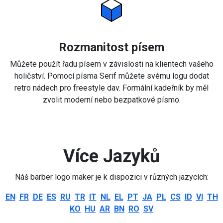
Rozmanitost písem
Můžete použít řadu písem v závislosti na klientech vašeho
holičství. Pomocí písma Serif můžete svému logu dodat
retro nádech pro freestyle dav. Formální kadeřník by měl
zvolit moderní nebo bezpatkové písmo.
Více Jazyků
Náš barber logo maker je k dispozici v různých jazycích:
EN
FR
DE
ES
RU
TR
IT
NL
EL
PT
JA
PL
CS
ID
VI
TH
KO
HU
AR
BN
RO
SV