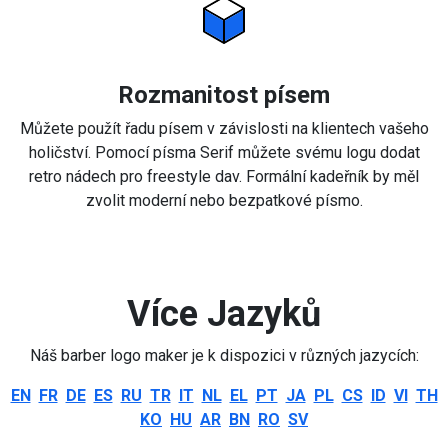
Rozmanitost písem
Můžete použít řadu písem v závislosti na klientech vašeho
holičství. Pomocí písma Serif můžete svému logu dodat
retro nádech pro freestyle dav. Formální kadeřník by měl
zvolit moderní nebo bezpatkové písmo.
Více Jazyků
Náš barber logo maker je k dispozici v různých jazycích:
EN
FR
DE
ES
RU
TR
IT
NL
EL
PT
JA
PL
CS
ID
VI
TH
KO
HU
AR
BN
RO
SV