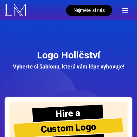
Najměte si nás
Logo Holičství
Vyberte si šablonu, která vám lépe vyhovuje!
Hire a
Custom Logo