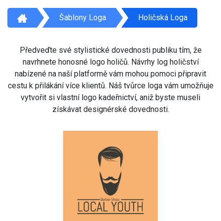
Šablony Loga
Holičská Loga
Předveďte své stylistické dovednosti publiku tím, že
navrhnete honosné logo holičů. Návrhy log holičství
nabízené na naší platformě vám mohou pomoci připravit
cestu k přilákání více klientů. Náš tvůrce loga vám umožňuje
vytvořit si vlastní logo kadeřnictví, aniž byste museli
získávat designérské dovednosti.