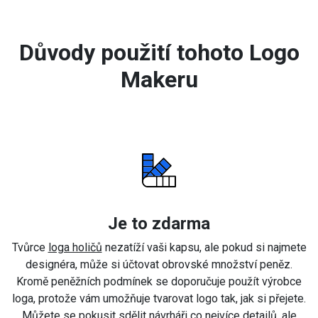
Důvody použití tohoto Logo
Makeru
Je to zdarma
Tvůrce
loga holičů
nezatíží vaši kapsu, ale pokud si najmete
designéra, může si účtovat obrovské množství peněz.
Kromě peněžních podmínek se doporučuje použít výrobce
loga, protože vám umožňuje tvarovat logo tak, jak si přejete.
Můžete se pokusit sdělit návrháři co nejvíce detailů, ale