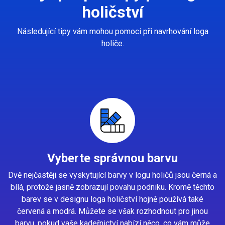
holičství
Následující tipy vám mohou pomoci při navrhování loga
holiče.
Vyberte správnou barvu
Dvě nejčastěji se vyskytující barvy v logu holičů jsou černá a
bílá, protože jasně zobrazují povahu podniku. Kromě těchto
barev se v designu loga holičství hojně používá také
červená a modrá. Můžete se však rozhodnout pro jinou
barvu, pokud vaše kadeřnictví nabízí něco, co vám může