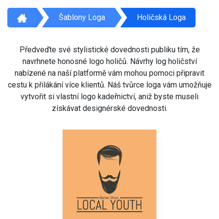
Šablony Loga
Holičská Loga
Předveďte své stylistické dovednosti publiku tím, že
navrhnete honosné logo holičů. Návrhy log holičství
nabízené na naší platformě vám mohou pomoci připravit
cestu k přilákání více klientů. Náš tvůrce loga vám umožňuje
vytvořit si vlastní logo kadeřnictví, aniž byste museli
získávat designérské dovednosti.