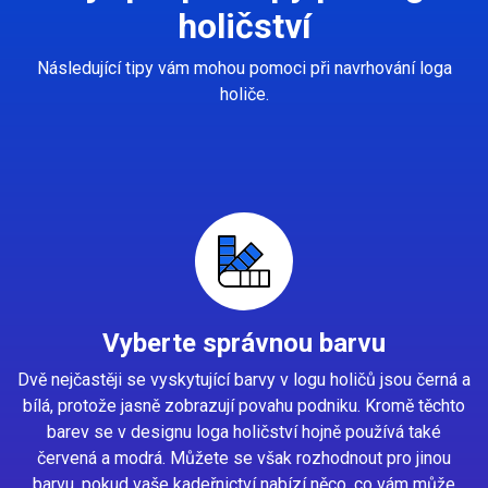
holičství
Následující tipy vám mohou pomoci při navrhování loga
holiče.
Vyberte správnou barvu
Dvě nejčastěji se vyskytující barvy v logu holičů jsou černá a
bílá, protože jasně zobrazují povahu podniku. Kromě těchto
barev se v designu loga holičství hojně používá také
červená a modrá. Můžete se však rozhodnout pro jinou
barvu, pokud vaše kadeřnictví nabízí něco, co vám může