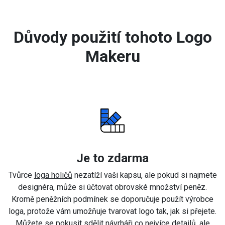
Důvody použití tohoto Logo
Makeru
Je to zdarma
Tvůrce
loga holičů
nezatíží vaši kapsu, ale pokud si najmete
designéra, může si účtovat obrovské množství peněz.
Kromě peněžních podmínek se doporučuje použít výrobce
loga, protože vám umožňuje tvarovat logo tak, jak si přejete.
Můžete se pokusit sdělit návrháři co nejvíce detailů, ale