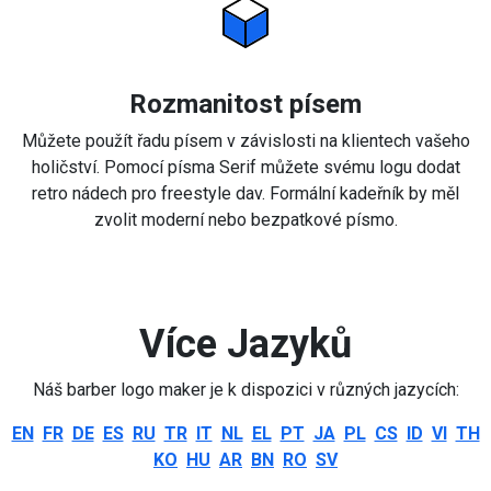
Rozmanitost písem
Můžete použít řadu písem v závislosti na klientech vašeho
holičství. Pomocí písma Serif můžete svému logu dodat
retro nádech pro freestyle dav. Formální kadeřník by měl
zvolit moderní nebo bezpatkové písmo.
Více Jazyků
Náš barber logo maker je k dispozici v různých jazycích:
EN
FR
DE
ES
RU
TR
IT
NL
EL
PT
JA
PL
CS
ID
VI
TH
KO
HU
AR
BN
RO
SV