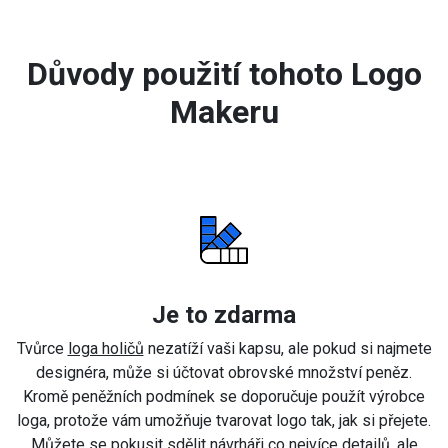
Důvody použití tohoto Logo
Makeru
Je to zdarma
Tvůrce
loga holičů
nezatíží vaši kapsu, ale pokud si najmete
designéra, může si účtovat obrovské množství peněz.
Kromě peněžních podmínek se doporučuje použít výrobce
loga, protože vám umožňuje tvarovat logo tak, jak si přejete.
Můžete se pokusit sdělit návrháři co nejvíce detailů, ale