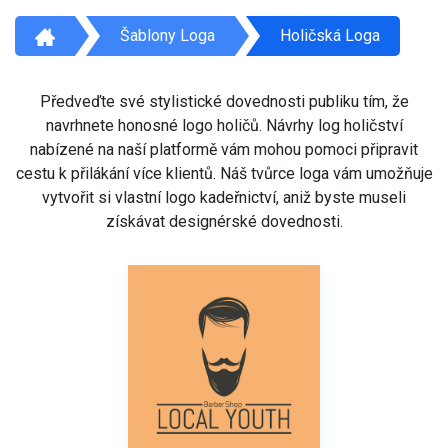
Šablony Loga
Holičská Loga
Předveďte své stylistické dovednosti publiku tím, že
navrhnete honosné logo holičů. Návrhy log holičství
nabízené na naší platformě vám mohou pomoci připravit
cestu k přilákání více klientů. Náš tvůrce loga vám umožňuje
vytvořit si vlastní logo kadeřnictví, aniž byste museli
získávat designérské dovednosti.