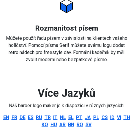
Rozmanitost písem
Můžete použít řadu písem v závislosti na klientech vašeho
holičství. Pomocí písma Serif můžete svému logu dodat
retro nádech pro freestyle dav. Formální kadeřník by měl
zvolit moderní nebo bezpatkové písmo.
Více Jazyků
Náš barber logo maker je k dispozici v různých jazycích:
EN
FR
DE
ES
RU
TR
IT
NL
EL
PT
JA
PL
CS
ID
VI
TH
KO
HU
AR
BN
RO
SV