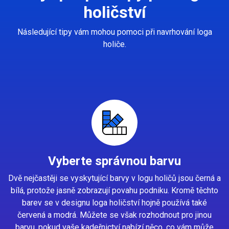
holičství
Následující tipy vám mohou pomoci při navrhování loga
holiče.
Vyberte správnou barvu
Dvě nejčastěji se vyskytující barvy v logu holičů jsou černá a
bílá, protože jasně zobrazují povahu podniku. Kromě těchto
barev se v designu loga holičství hojně používá také
červená a modrá. Můžete se však rozhodnout pro jinou
barvu, pokud vaše kadeřnictví nabízí něco, co vám může