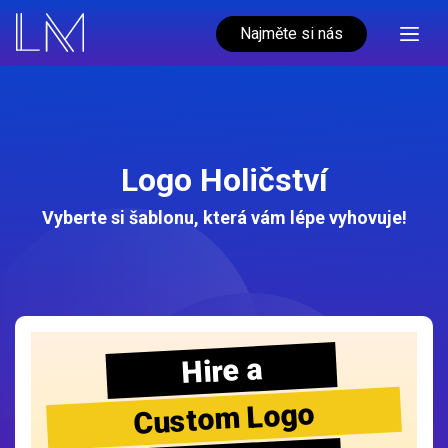
Najměte si nás
Logo Holičství
Vyberte si šablonu, která vám lépe vyhovuje!
Hire a
Custom Logo