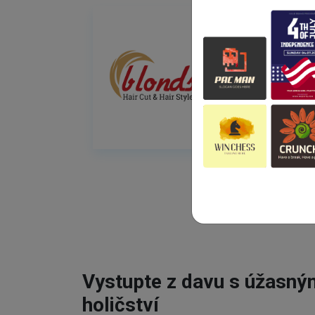
Vystupte z davu s úžasn
holičství