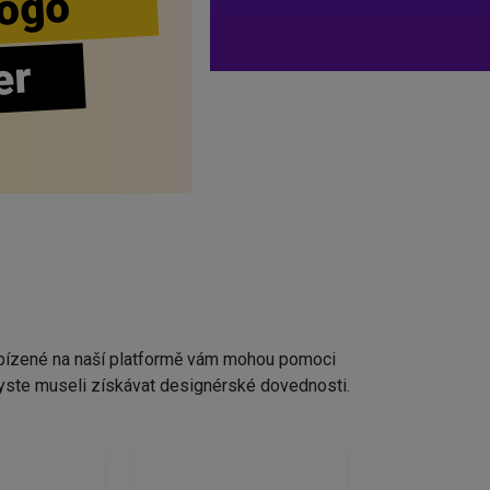
ogo
er
nabízené na naší platformě vám mohou pomoci
ž byste museli získávat designérské dovednosti.