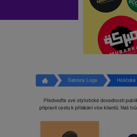
Šablony Loga
Holičská
Předveďte své stylistické dovednosti publi
připravit cestu k přilákání více klientů. Náš 