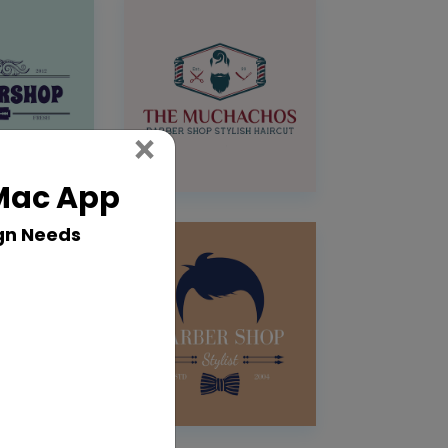
Close
×
 Mac App
gn Needs