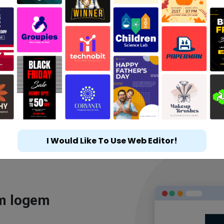
I Would Like To Use Web Editor!
ým logem