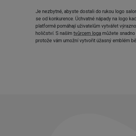
Je nezbytné, abyste dostali do rukou logo salo
se od konkurence. Úchvatné nápady na logo kad
platformě pomáhají uživatelům vytvářet výraznou
holičství. S naším
tvůrcem loga
můžete snadno p
protože vám umožní vytvořit úžasný emblém bě