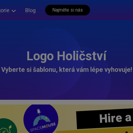
orie
Blog
Najměte si nás
Logo Holičství
Vyberte si šablonu, která vám lépe vyhovuje!
Hire a