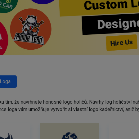
Custom L
Design
Hire Us
 Loga
ku tím, že navrhnete honosné logo holičů. Návrhy log holičství 
tvůrce loga vám umožňuje vytvořit si vlastní logo kadeřnictví, ani