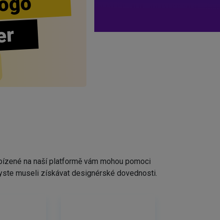
ogo
er
nabízené na naší platformě vám mohou pomoci
ž byste museli získávat designérské dovednosti.