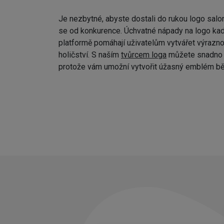
Je nezbytné, abyste dostali do rukou logo salo
se od konkurence. Úchvatné nápady na logo kad
platformě pomáhají uživatelům vytvářet výraznou
holičství. S naším
tvůrcem loga
můžete snadno p
protože vám umožní vytvořit úžasný emblém bě