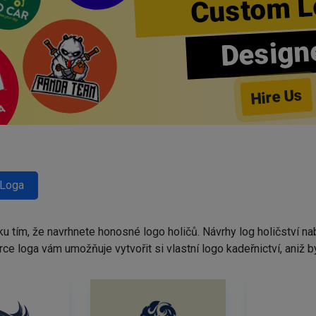
Custom L
Design
Hire Us
 Loga
ku tím, že navrhnete honosné logo holičů. Návrhy log holičství 
tvůrce loga vám umožňuje vytvořit si vlastní logo kadeřnictví, ani