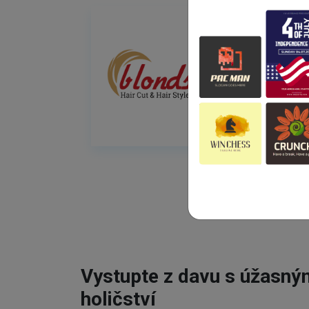
Vystupte z davu s úžasn
holičství