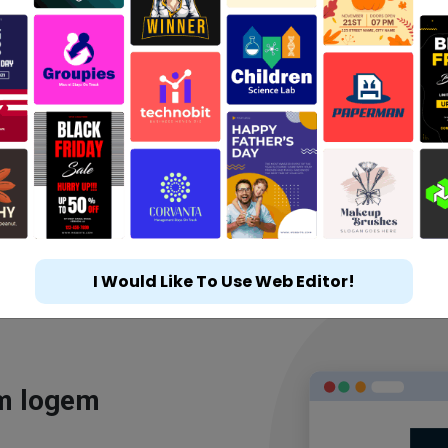
I Would Like To Use Web Editor!
ým logem