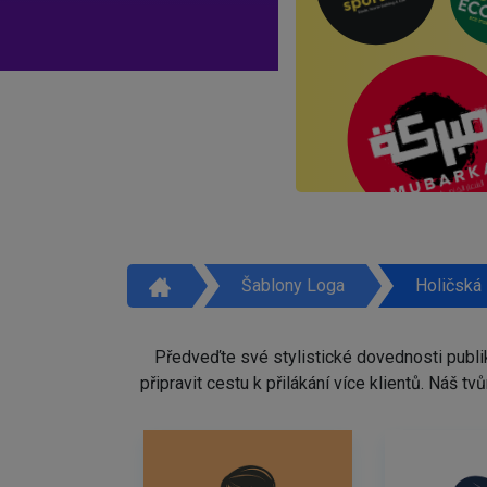
Šablony Loga
Holičská
Předveďte své stylistické dovednosti publi
připravit cestu k přilákání více klientů. Náš 