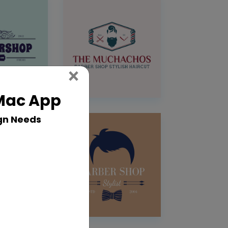
Close
×
 Mac App
gn Needs