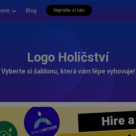
orie
Blog
Najměte si nás
Logo Holičství
Vyberte si šablonu, která vám lépe vyhovuje!
Hire a