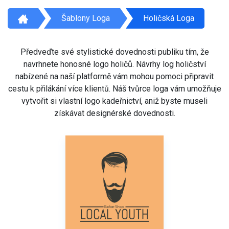
Šablony Loga
Holičská Loga
Předveďte své stylistické dovednosti publiku tím, že
navrhnete honosné logo holičů. Návrhy log holičství
nabízené na naší platformě vám mohou pomoci připravit
cestu k přilákání více klientů. Náš tvůrce loga vám umožňuje
vytvořit si vlastní logo kadeřnictví, aniž byste museli
získávat designérské dovednosti.