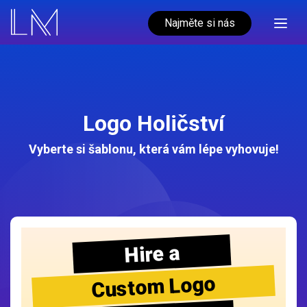
Najměte si nás
Logo Holičství
Vyberte si šablonu, která vám lépe vyhovuje!
Hire a
Custom Logo