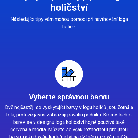
holičství
Následující tipy vám mohou pomoci při navrhování loga
holiče.
Vyberte správnou barvu
Dvě nejčastěji se vyskytující barvy v logu holičů jsou černá a
bílá, protože jasně zobrazují povahu podniku. Kromě těchto
barev se v designu loga holičství hojně používá také
červená a modrá. Můžete se však rozhodnout pro jinou
barvu, pokud vaše kadeřnictví nabízí něco, co vám může