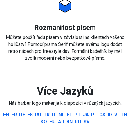
Rozmanitost písem
Můžete použít řadu písem v závislosti na klientech vašeho
holičství. Pomocí písma Serif můžete svému logu dodat
retro nádech pro freestyle dav. Formální kadeřník by měl
zvolit moderní nebo bezpatkové písmo.
Více Jazyků
Náš barber logo maker je k dispozici v různých jazycích:
EN
FR
DE
ES
RU
TR
IT
NL
EL
PT
JA
PL
CS
ID
VI
TH
KO
HU
AR
BN
RO
SV