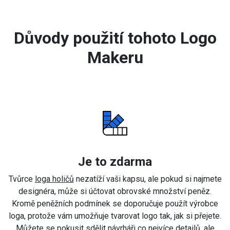
Důvody použití tohoto Logo
Makeru
Je to zdarma
Tvůrce
loga holičů
nezatíží vaši kapsu, ale pokud si najmete
designéra, může si účtovat obrovské množství peněz.
Kromě peněžních podmínek se doporučuje použít výrobce
loga, protože vám umožňuje tvarovat logo tak, jak si přejete.
Můžete se pokusit sdělit návrháři co nejvíce detailů, ale