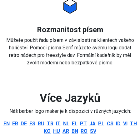
Rozmanitost písem
Můžete použít řadu písem v závislosti na klientech vašeho
holičství. Pomocí písma Serif můžete svému logu dodat
retro nádech pro freestyle dav. Formální kadeřník by měl
zvolit moderní nebo bezpatkové písmo.
Více Jazyků
Náš barber logo maker je k dispozici v různých jazycích:
EN
FR
DE
ES
RU
TR
IT
NL
EL
PT
JA
PL
CS
ID
VI
TH
KO
HU
AR
BN
RO
SV