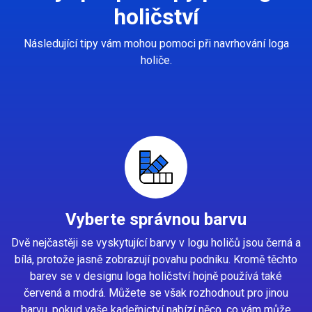
holičství
Následující tipy vám mohou pomoci při navrhování loga
holiče.
Vyberte správnou barvu
Dvě nejčastěji se vyskytující barvy v logu holičů jsou černá a
bílá, protože jasně zobrazují povahu podniku. Kromě těchto
barev se v designu loga holičství hojně používá také
červená a modrá. Můžete se však rozhodnout pro jinou
barvu, pokud vaše kadeřnictví nabízí něco, co vám může