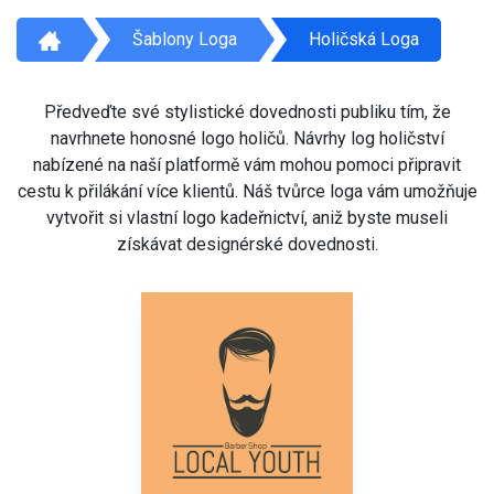
Šablony Loga
Holičská Loga
Předveďte své stylistické dovednosti publiku tím, že
navrhnete honosné logo holičů. Návrhy log holičství
nabízené na naší platformě vám mohou pomoci připravit
cestu k přilákání více klientů. Náš tvůrce loga vám umožňuje
vytvořit si vlastní logo kadeřnictví, aniž byste museli
získávat designérské dovednosti.