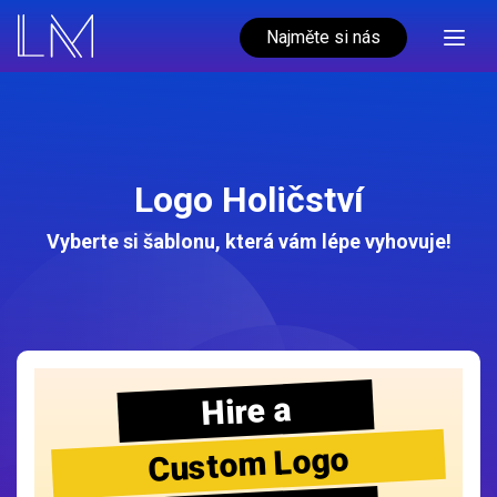
Najměte si nás
Logo Holičství
Vyberte si šablonu, která vám lépe vyhovuje!
Hire a
Custom Logo