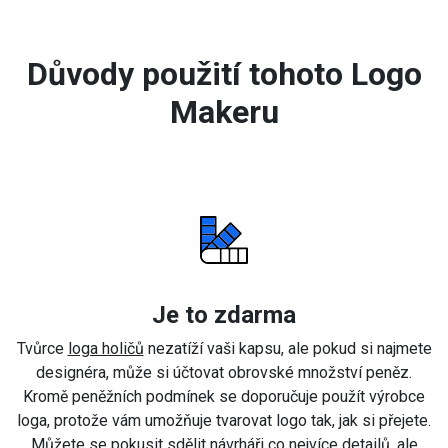
Důvody použití tohoto Logo
Makeru
Je to zdarma
Tvůrce
loga holičů
nezatíží vaši kapsu, ale pokud si najmete
designéra, může si účtovat obrovské množství peněz.
Kromě peněžních podmínek se doporučuje použít výrobce
loga, protože vám umožňuje tvarovat logo tak, jak si přejete.
Můžete se pokusit sdělit návrháři co nejvíce detailů, ale