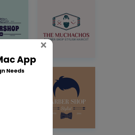
Close
×
 Mac App
gn Needs