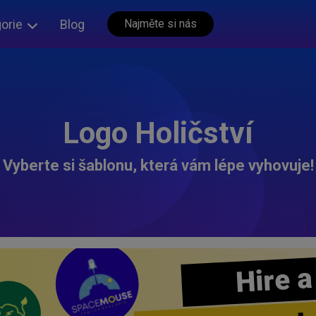
orie
Blog
Najměte si nás
Logo Holičství
Vyberte si šablonu, která vám lépe vyhovuje!
Hire a