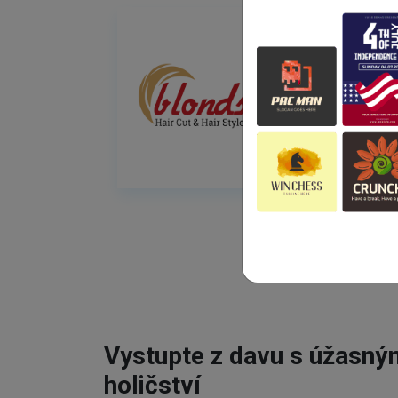
Vystupte z davu s úžasn
holičství