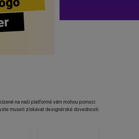
ogo
er
nabízené na naší platformě vám mohou pomoci
ž byste museli získávat designérské dovednosti.