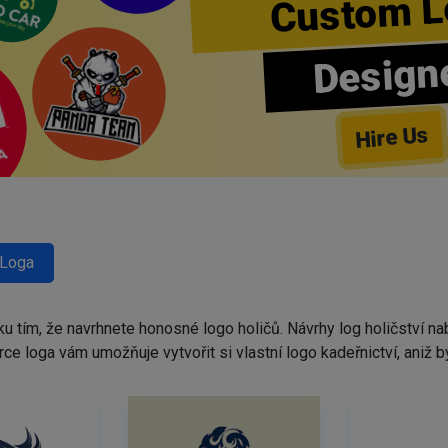
Custom L
Design
Hire Us
 Loga
ku tím, že navrhnete honosné logo holičů. Návrhy log holičství 
tvůrce loga vám umožňuje vytvořit si vlastní logo kadeřnictví, ani