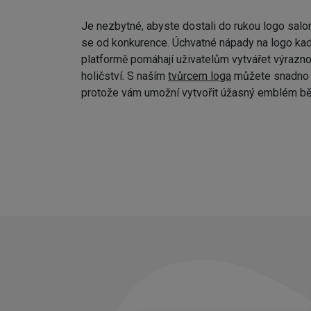
Je nezbytné, abyste dostali do rukou logo salo
se od konkurence. Úchvatné nápady na logo kad
platformě pomáhají uživatelům vytvářet výraznou
holičství. S naším
tvůrcem loga
můžete snadno p
protože vám umožní vytvořit úžasný emblém bě