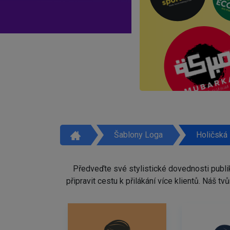
Šablony Loga
Holičská
Předveďte své stylistické dovednosti publi
připravit cestu k přilákání více klientů. Náš 