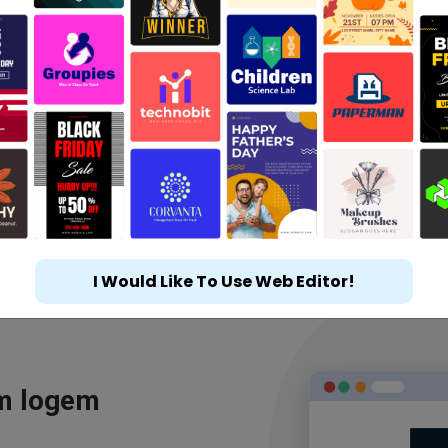
I Would Like To Use Web Editor!
ým logem