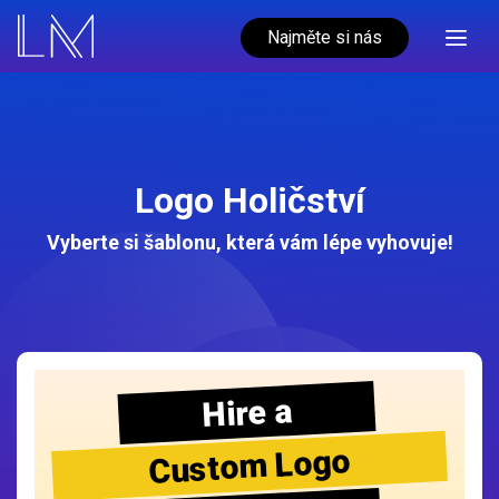
Najměte si nás
Logo Holičství
Vyberte si šablonu, která vám lépe vyhovuje!
Hire a
Custom Logo