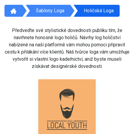
Šablony Loga
Holičská Loga
Předveďte své stylistické dovednosti publiku tím, že
navrhnete honosné logo holičů. Návrhy log holičství
nabízené na naší platformě vám mohou pomoci připravit
cestu k přilákání více klientů. Náš tvůrce loga vám umožňuje
vytvořit si vlastní logo kadeřnictví, aniž byste museli
získávat designérské dovednosti.