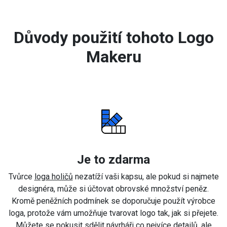
Důvody použití tohoto Logo
Makeru
Je to zdarma
Tvůrce
loga holičů
nezatíží vaši kapsu, ale pokud si najmete
designéra, může si účtovat obrovské množství peněz.
Kromě peněžních podmínek se doporučuje použít výrobce
loga, protože vám umožňuje tvarovat logo tak, jak si přejete.
Můžete se pokusit sdělit návrháři co nejvíce detailů, ale