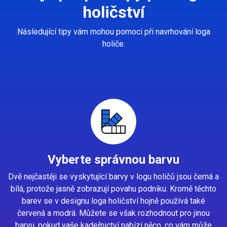
holičství
Následující tipy vám mohou pomoci při navrhování loga
holiče.
Vyberte správnou barvu
Dvě nejčastěji se vyskytující barvy v logu holičů jsou černá a
bílá, protože jasně zobrazují povahu podniku. Kromě těchto
barev se v designu loga holičství hojně používá také
červená a modrá. Můžete se však rozhodnout pro jinou
barvu, pokud vaše kadeřnictví nabízí něco, co vám může