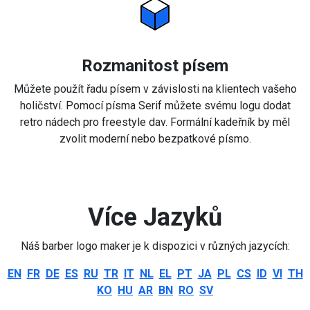
Rozmanitost písem
Můžete použít řadu písem v závislosti na klientech vašeho
holičství. Pomocí písma Serif můžete svému logu dodat
retro nádech pro freestyle dav. Formální kadeřník by měl
zvolit moderní nebo bezpatkové písmo.
Více Jazyků
Náš barber logo maker je k dispozici v různých jazycích:
EN
FR
DE
ES
RU
TR
IT
NL
EL
PT
JA
PL
CS
ID
VI
TH
KO
HU
AR
BN
RO
SV