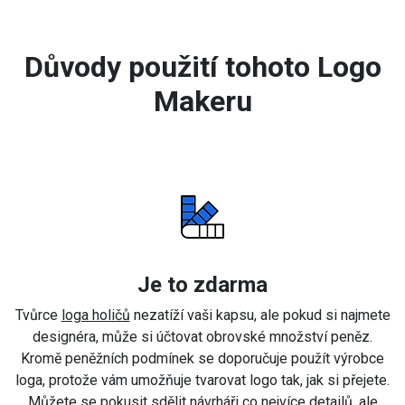
Důvody použití tohoto Logo
Makeru
Je to zdarma
Tvůrce
loga holičů
nezatíží vaši kapsu, ale pokud si najmete
designéra, může si účtovat obrovské množství peněz.
Kromě peněžních podmínek se doporučuje použít výrobce
loga, protože vám umožňuje tvarovat logo tak, jak si přejete.
Můžete se pokusit sdělit návrháři co nejvíce detailů, ale