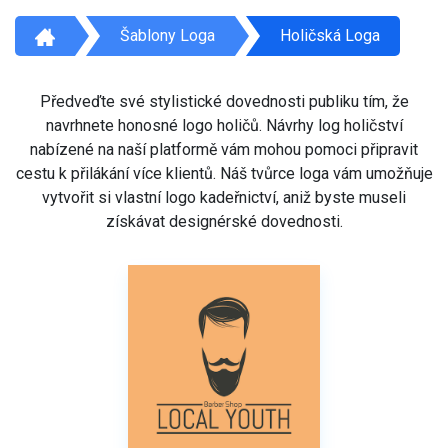
Šablony Loga
Holičská Loga
Předveďte své stylistické dovednosti publiku tím, že
navrhnete honosné logo holičů. Návrhy log holičství
nabízené na naší platformě vám mohou pomoci připravit
cestu k přilákání více klientů. Náš tvůrce loga vám umožňuje
vytvořit si vlastní logo kadeřnictví, aniž byste museli
získávat designérské dovednosti.