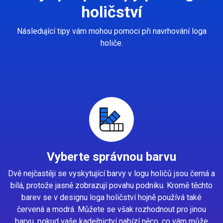
holičství
Následující tipy vám mohou pomoci při navrhování loga
holiče.
Vyberte správnou barvu
Dvě nejčastěji se vyskytující barvy v logu holičů jsou černá a
bílá, protože jasně zobrazují povahu podniku. Kromě těchto
barev se v designu loga holičství hojně používá také
červená a modrá. Můžete se však rozhodnout pro jinou
barvu, pokud vaše kadeřnictví nabízí něco, co vám může