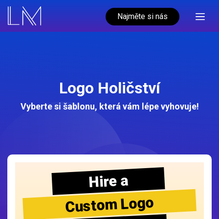
Najměte si nás
Logo Holičství
Vyberte si šablonu, která vám lépe vyhovuje!
Hire a
Custom Logo