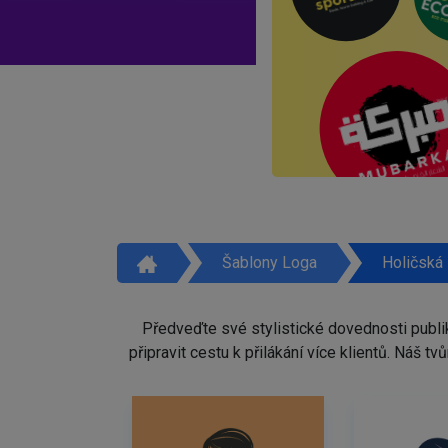
Šablony Loga
Holičská
Předveďte své stylistické dovednosti publi
připravit cestu k přilákání více klientů. Náš 