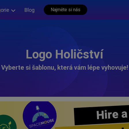
orie
Blog
Najměte si nás
Logo Holičství
Vyberte si šablonu, která vám lépe vyhovuje!
Hire a