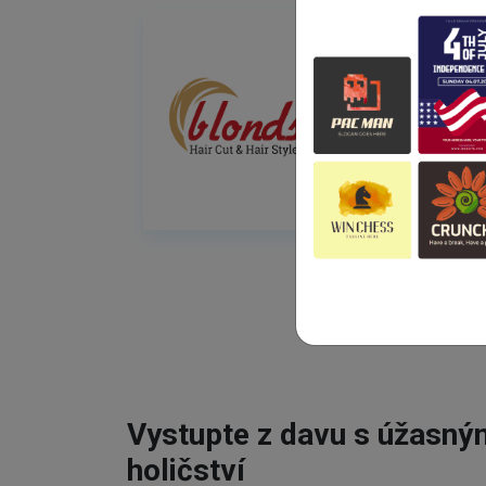
Vystupte z davu s úžasn
holičství