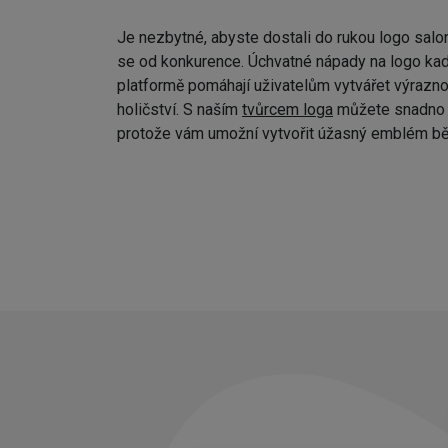
Je nezbytné, abyste dostali do rukou logo salo
se od konkurence. Úchvatné nápady na logo kad
platformě pomáhají uživatelům vytvářet výraznou
holičství. S naším
tvůrcem loga
můžete snadno p
protože vám umožní vytvořit úžasný emblém bě