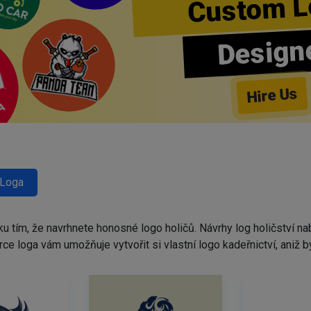
Custom L
Design
Hire Us
 Loga
ku tím, že navrhnete honosné logo holičů. Návrhy log holičství 
tvůrce loga vám umožňuje vytvořit si vlastní logo kadeřnictví, ani