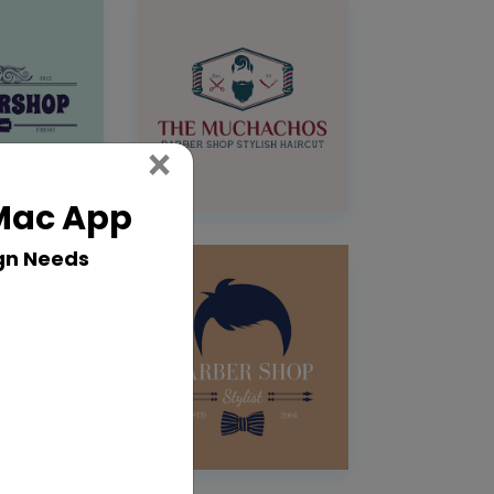
Close
×
 Mac App
gn Needs