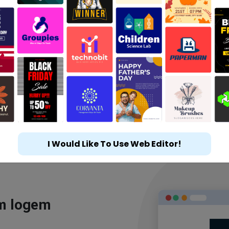
I Would Like To Use Web Editor!
ým logem