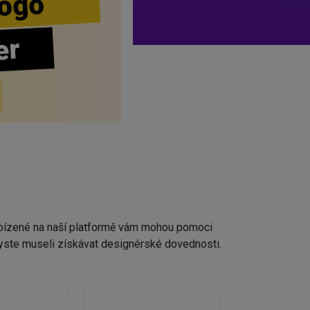
ogo
er
nabízené na naší platformě vám mohou pomoci
ž byste museli získávat designérské dovednosti.