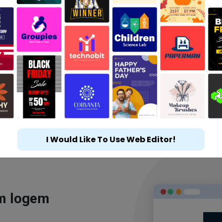
I Would Like To Use Web Editor!
ým logem