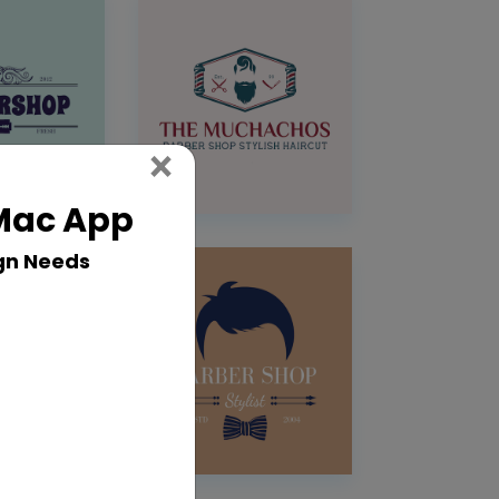
Close
×
 Mac App
gn Needs