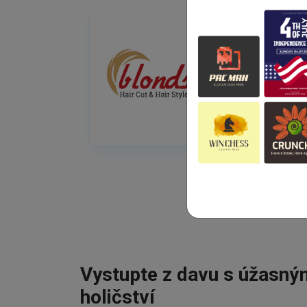
Vystupte z davu s úžasn
holičství