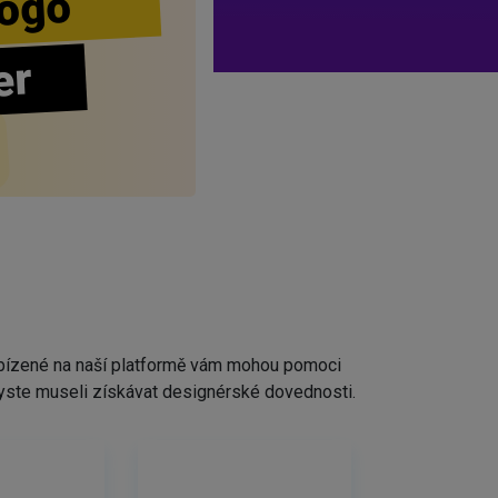
ogo
er
nabízené na naší platformě vám mohou pomoci
ž byste museli získávat designérské dovednosti.