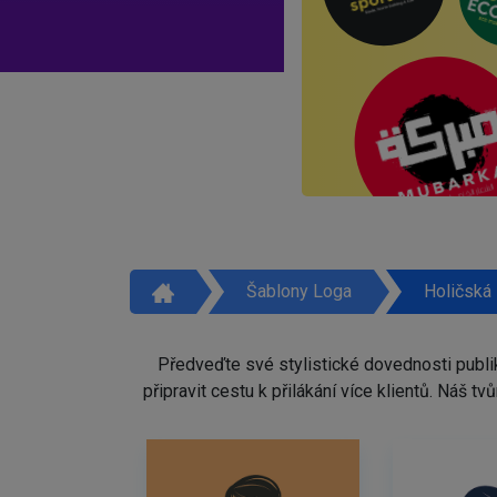
Šablony Loga
Holičská
Předveďte své stylistické dovednosti publi
připravit cestu k přilákání více klientů. Náš 