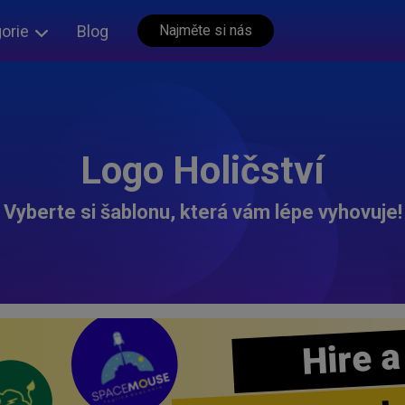
orie
Blog
Najměte si nás
Logo Holičství
Vyberte si šablonu, která vám lépe vyhovuje!
Hire a