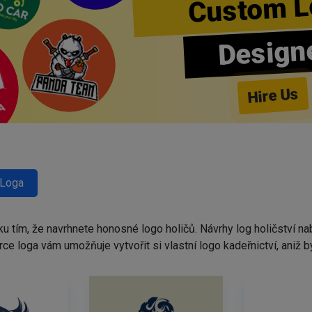
Custom L
Design
Hire Us
 Loga
ku tím, že navrhnete honosné logo holičů. Návrhy log holičství 
tvůrce loga vám umožňuje vytvořit si vlastní logo kadeřnictví, ani