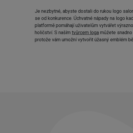
Je nezbytné, abyste dostali do rukou logo salo
se od konkurence. Úchvatné nápady na logo kad
platformě pomáhají uživatelům vytvářet výraznou
holičství. S naším
tvůrcem loga
můžete snadno p
protože vám umožní vytvořit úžasný emblém bě