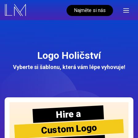
Najměte si nás
Logo Holičství
Vyberte si šablonu, která vám lépe vyhovuje!
Hire a
Custom Logo