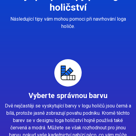
holičství
Následující tipy vám mohou pomoci při navrhování loga
holiče.
Vyberte správnou barvu
Dvě nejčastěji se vyskytující barvy v logu holičů jsou černá a
bílá, protože jasně zobrazují povahu podniku. Kromě těchto
barev se v designu loga holičství hojně používá také
červená a modrá. Můžete se však rozhodnout pro jinou
barvu, pokud vaše kadeřnictví nabízí něco, co vám může