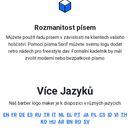
Rozmanitost písem
Můžete použít řadu písem v závislosti na klientech vašeho
holičství. Pomocí písma Serif můžete svému logu dodat
retro nádech pro freestyle dav. Formální kadeřník by měl
zvolit moderní nebo bezpatkové písmo.
Více Jazyků
Náš barber logo maker je k dispozici v různých jazycích:
EN
FR
DE
ES
RU
TR
IT
NL
EL
PT
JA
PL
CS
ID
VI
TH
KO
HU
AR
BN
RO
SV