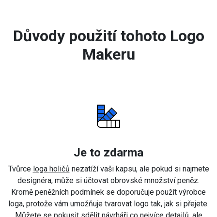
Důvody použití tohoto Logo
Makeru
Je to zdarma
Tvůrce
loga holičů
nezatíží vaši kapsu, ale pokud si najmete
designéra, může si účtovat obrovské množství peněz.
Kromě peněžních podmínek se doporučuje použít výrobce
loga, protože vám umožňuje tvarovat logo tak, jak si přejete.
Můžete se pokusit sdělit návrháři co nejvíce detailů, ale