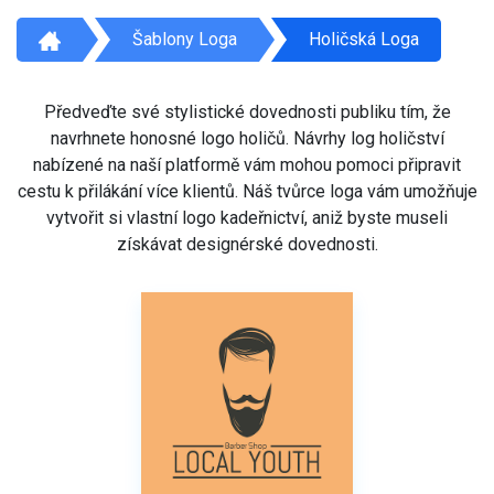
Šablony Loga
Holičská Loga
Předveďte své stylistické dovednosti publiku tím, že
navrhnete honosné logo holičů. Návrhy log holičství
nabízené na naší platformě vám mohou pomoci připravit
cestu k přilákání více klientů. Náš tvůrce loga vám umožňuje
vytvořit si vlastní logo kadeřnictví, aniž byste museli
získávat designérské dovednosti.