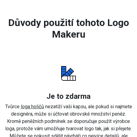
Důvody použití tohoto Logo
Makeru
Je to zdarma
Tvůrce
loga holičů
nezatíží vaši kapsu, ale pokud si najmete
designéra, může si účtovat obrovské množství peněz.
Kromě peněžních podmínek se doporučuje použít výrobce
loga, protože vám umožňuje tvarovat logo tak, jak si přejete.
Můžete se pokusit sdělit návrháři co nejvíce detailů, ale