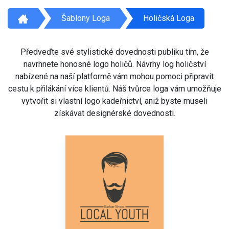
Šablony Loga
Holičská Loga
Předveďte své stylistické dovednosti publiku tím, že
navrhnete honosné logo holičů. Návrhy log holičství
nabízené na naší platformě vám mohou pomoci připravit
cestu k přilákání více klientů. Náš tvůrce loga vám umožňuje
vytvořit si vlastní logo kadeřnictví, aniž byste museli
získávat designérské dovednosti.