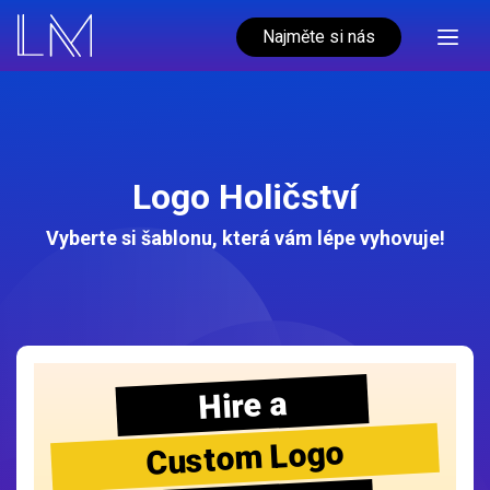
Najměte si nás
Logo Holičství
Vyberte si šablonu, která vám lépe vyhovuje!
Hire a
Custom Logo