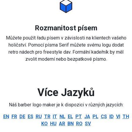
Rozmanitost písem
Můžete použít řadu písem v závislosti na klientech vašeho
holičství. Pomocí písma Serif můžete svému logu dodat
retro nádech pro freestyle dav. Formální kadeřník by měl
zvolit moderní nebo bezpatkové písmo.
Více Jazyků
Náš barber logo maker je k dispozici v různých jazycích:
EN
FR
DE
ES
RU
TR
IT
NL
EL
PT
JA
PL
CS
ID
VI
TH
KO
HU
AR
BN
RO
SV