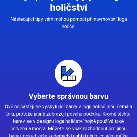
holičství
Následující tipy vám mohou pomoci při navrhování loga
holiče.
Vyberte správnou barvu
Dvě nejčastěji se vyskytující barvy v logu holičů jsou černá a
bílá, protože jasně zobrazují povahu podniku. Kromě těchto
barev se v designu loga holičství hojně používá také
červená a modrá. Můžete se však rozhodnout pro jinou
barvu, pokud vaše kadeřnictví nabízí něco, co vám může