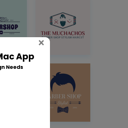
Close
×
 Mac App
gn Needs