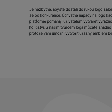
Je nezbytné, abyste dostali do rukou logo salo
se od konkurence. Úchvatné nápady na logo kad
platformě pomáhají uživatelům vytvářet výraznou
holičství. S naším
tvůrcem loga
můžete snadno p
protože vám umožní vytvořit úžasný emblém bě