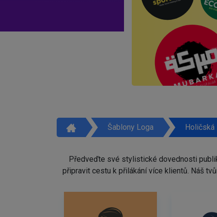
Šablony Loga
Holičská
Předveďte své stylistické dovednosti publi
připravit cestu k přilákání více klientů. Náš 