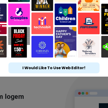
I Would Like To Use Web Editor!
ým logem