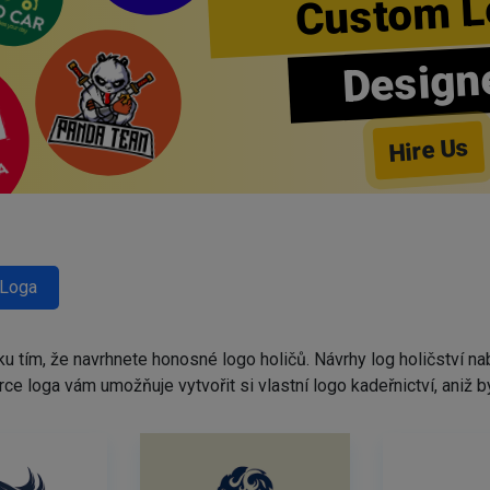
Custom L
Design
Hire Us
 Loga
ku tím, že navrhnete honosné logo holičů. Návrhy log holičství 
tvůrce loga vám umožňuje vytvořit si vlastní logo kadeřnictví, ani