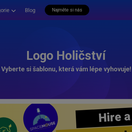
orie
Blog
Najměte si nás
Logo Holičství
Vyberte si šablonu, která vám lépe vyhovuje!
Hire a