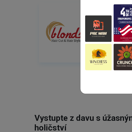
Vystupte z davu s úžasn
holičství