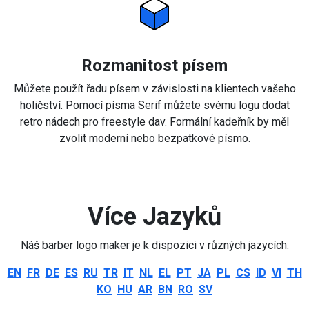
Rozmanitost písem
Můžete použít řadu písem v závislosti na klientech vašeho
holičství. Pomocí písma Serif můžete svému logu dodat
retro nádech pro freestyle dav. Formální kadeřník by měl
zvolit moderní nebo bezpatkové písmo.
Více Jazyků
Náš barber logo maker je k dispozici v různých jazycích:
EN
FR
DE
ES
RU
TR
IT
NL
EL
PT
JA
PL
CS
ID
VI
TH
KO
HU
AR
BN
RO
SV