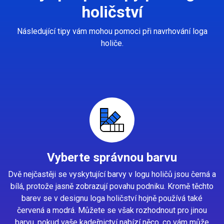
holičství
Následující tipy vám mohou pomoci při navrhování loga
holiče.
Vyberte správnou barvu
Dvě nejčastěji se vyskytující barvy v logu holičů jsou černá a
bílá, protože jasně zobrazují povahu podniku. Kromě těchto
barev se v designu loga holičství hojně používá také
červená a modrá. Můžete se však rozhodnout pro jinou
barvu, pokud vaše kadeřnictví nabízí něco, co vám může