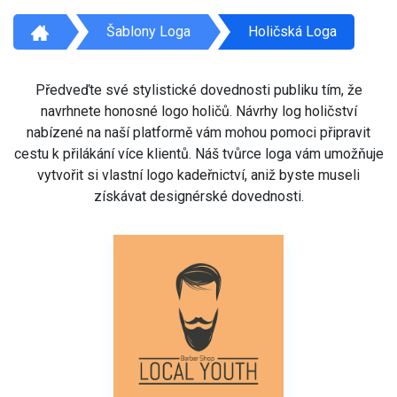
Šablony Loga
Holičská Loga
Předveďte své stylistické dovednosti publiku tím, že
navrhnete honosné logo holičů. Návrhy log holičství
nabízené na naší platformě vám mohou pomoci připravit
cestu k přilákání více klientů. Náš tvůrce loga vám umožňuje
vytvořit si vlastní logo kadeřnictví, aniž byste museli
získávat designérské dovednosti.