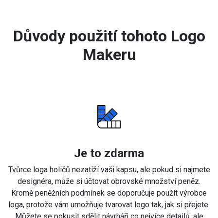
Důvody použití tohoto Logo
Makeru
Je to zdarma
Tvůrce
loga holičů
nezatíží vaši kapsu, ale pokud si najmete
designéra, může si účtovat obrovské množství peněz.
Kromě peněžních podmínek se doporučuje použít výrobce
loga, protože vám umožňuje tvarovat logo tak, jak si přejete.
Můžete se pokusit sdělit návrháři co nejvíce detailů, ale