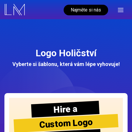
Najměte si nás
Logo Holičství
Vyberte si šablonu, která vám lépe vyhovuje!
Hire a
Custom Logo