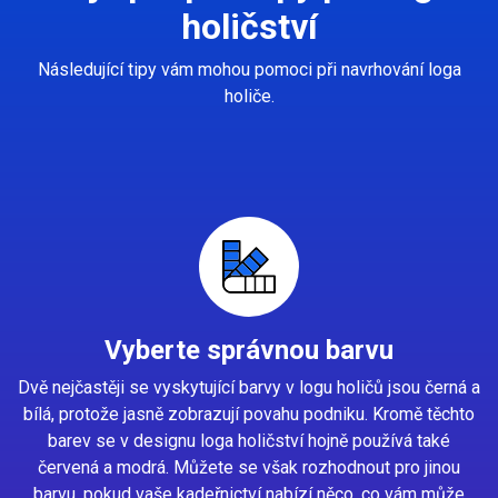
holičství
Následující tipy vám mohou pomoci při navrhování loga
holiče.
Vyberte správnou barvu
Dvě nejčastěji se vyskytující barvy v logu holičů jsou černá a
bílá, protože jasně zobrazují povahu podniku. Kromě těchto
barev se v designu loga holičství hojně používá také
červená a modrá. Můžete se však rozhodnout pro jinou
barvu, pokud vaše kadeřnictví nabízí něco, co vám může