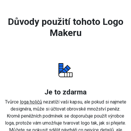
Důvody použití tohoto Logo
Makeru
Je to zdarma
Tvůrce
loga holičů
nezatíží vaši kapsu, ale pokud si najmete
designéra, může si účtovat obrovské množství peněz.
Kromě peněžních podmínek se doporučuje použít výrobce
loga, protože vám umožňuje tvarovat logo tak, jak si přejete.
Můžete se pokusit sdělit návrháři co nejvíce detailů, ale