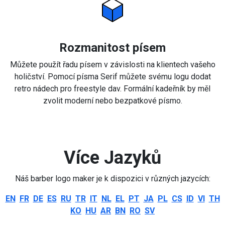
Rozmanitost písem
Můžete použít řadu písem v závislosti na klientech vašeho
holičství. Pomocí písma Serif můžete svému logu dodat
retro nádech pro freestyle dav. Formální kadeřník by měl
zvolit moderní nebo bezpatkové písmo.
Více Jazyků
Náš barber logo maker je k dispozici v různých jazycích:
EN
FR
DE
ES
RU
TR
IT
NL
EL
PT
JA
PL
CS
ID
VI
TH
KO
HU
AR
BN
RO
SV