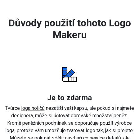
Důvody použití tohoto Logo
Makeru
Je to zdarma
Tvůrce
loga holičů
nezatíží vaši kapsu, ale pokud si najmete
designéra, může si účtovat obrovské množství peněz.
Kromě peněžních podmínek se doporučuje použít výrobce
loga, protože vám umožňuje tvarovat logo tak, jak si přejete.
Můžete se pokusit sdělit návrháři co nejvíce detailů, ale