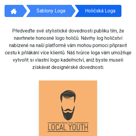
Šablony Loga
Holičská Loga
Předveďte své stylistické dovednosti publiku tím, že
navrhnete honosné logo holičů. Návrhy log holičství
nabízené na naší platformě vám mohou pomoci připravit
cestu k přilákání více klientů. Náš tvůrce loga vám umožňuje
vytvořit si vlastní logo kadeřnictví, aniž byste museli
získávat designérské dovednosti.