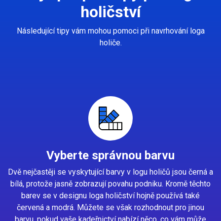
holičství
Následující tipy vám mohou pomoci při navrhování loga
holiče.
Vyberte správnou barvu
Dvě nejčastěji se vyskytující barvy v logu holičů jsou černá a
bílá, protože jasně zobrazují povahu podniku. Kromě těchto
barev se v designu loga holičství hojně používá také
červená a modrá. Můžete se však rozhodnout pro jinou
barvu, pokud vaše kadeřnictví nabízí něco, co vám může