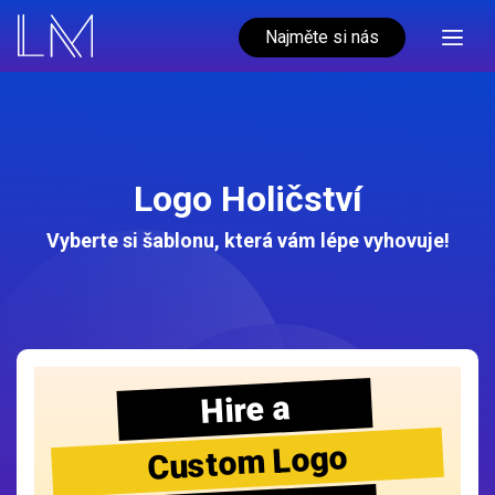
Najměte si nás
Logo Holičství
Vyberte si šablonu, která vám lépe vyhovuje!
Hire a
Custom Logo